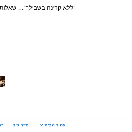
Ski
"ללא קרינה בשבילך"... שאלות, הדרכה ויעוץ בת
t
conten
עמוד הבית
מדריכים
רג