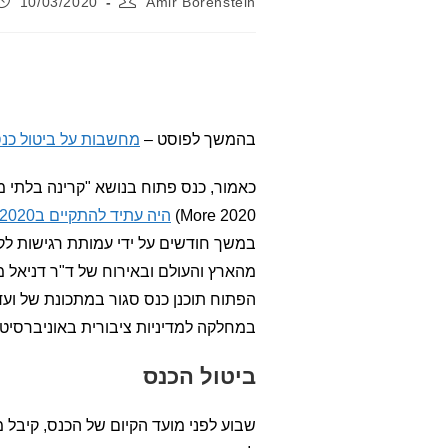
10/03/2020
Amir Borenstein
בהמשך לפוסט –
מחשבות על ביטול כנס 
More 2020)
היה עתיד להתקיים ב10/02/2020 בבית הספר לסביבה באוניברסיטת תל אביב
במשך חודשים על ידי עמותת רגישות לק
מהארץ והעולם ובאירוח של ד"ר דניאל 
הפתוח תוכנן כנס סגור במתכונת של ועד
במחלקה למדיניות ציבורית באוניברסיטת
ביטול הכנס
שבוע לפני מועד הקיום של הכנס, קיבל מ