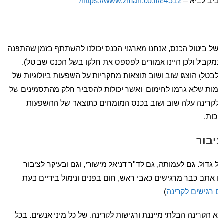
יב לביא –
https://www.zman.co.il/84512/
של ביטול הכנס, אנחנו מארגני הכנס יכולנו להשתתף בזמן שהתפנה
קביל ולכן היינו אמורים לפספס את חלקו בשל הכנס שבוטל).
בטל) הוצגו שוב ושוב תוצאות מחקריות על השפעות ביולוגיות של
קרינה בלתי מייננת (1,2,3), ברמות שלא גרמו לחימום, ואשר יכולות להסביר חלק מהתסמינים של
לקרינה עלה שוב ושוב בכנס המומחים כתוצאה של ההשפעות
כות.
בור
גדול. גם לעמותה, גם לד"ר דניאל מישורי, וגם ובעיקר לציבור
אתם כבר מרגישים כאבי ראש, חום בפנים ונימול בידיים בעת
רגישים לקרינה
).
 הקרינה הבלתי מייננת ורגישות לקרינה, של כל מיני אנשים, בכל