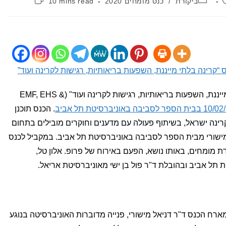
ביקורת
/
כנס מומחים 2020
10 mins read
קריאה:
“קרינה בלתי מייננת, השפעות בריאותיות, רגישות לקרינה ועוד”
כאמור, כנס פתוח בנושא "קרינה בלתי מייננת, השפעות בריאותיות, רגישות לקרינה ועוד" (EMF, EHS &
. הכנס תוכנן
רינה ישראל, בשיתוף פעולה עם מדענים וחוקרים מובילים בתחום
מישורי מבית הספר לסביבה באוניברסיטת תל אביב. במקביל לכנס
ת מומחים, באותו נושא, הפעם באירוח של פרופ. אלון טל,
 תל אביב ובהובלת ד"ר פול בן ישי מאוניברסיטת אריאל.
ארח הכנס ד"ר דניאל מישורי, פנייה מדוברות האוניברסיטה בנוגע