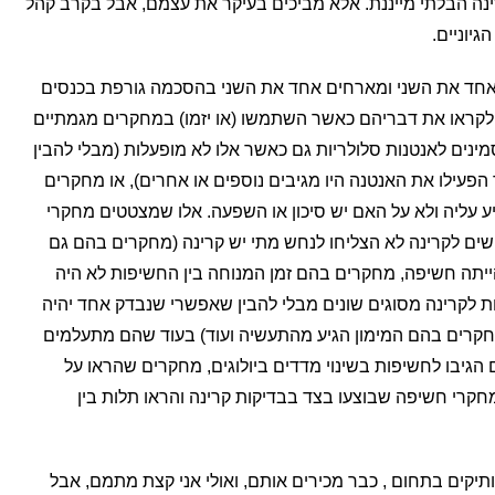
ינה הבלתי מייננת. אלא מביכים בעיקר את עצמם, אבל בקרב קהל
יוניים.
אחד את השני ומארחים אחד את השני בהסכמה גורפת בכנסים
 לקראו את דבריהם כאשר השתמשו (או יזמו) במחקרים מגמתיים
נים לאנטנות סלולריות גם כאשר אלו לא מופעלות (מבלי להבין
פעילו את האנטנה היו מגיבים נוספים או אחרים), או מחקרים
 עליה ולא על האם יש סיכון או השפעה. אלו שמצטטים מחקרי
כאורה כי רגישים לקרינה לא הצליחו לנחש מתי יש קרינה (מחקרים בהם גם
יתה חשיפה, מחקרים בהם זמן המנוחה בין החשיפות לא היה
ת לקרינה מסוגים שונים מבלי להבין שאפשרי שנבדק אחד יהיה
מחקרים בהם המימון הגיע מהתעשיה ועוד) בעוד שהם מתעלמים
יבו לחשיפות בשינוי מדדים ביולוגים, מחקרים שהראו על
חקרי חשיפה שבוצעו בצד בבדיקות קרינה והראו תלות בין
וותיקים בתחום , כבר מכירים אותם, ואולי אני קצת מתמם, אבל