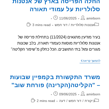
לה הפריסה בארץ של אנטנות
ולריות על עמודי תאורה
ר:
פורסם:
11/06/2025
amirb
וריה:
זמן
אנטנות סלולריות
/
דור חמש
3 mins read
קריאה:
בעיר מודעין מתגאים (11/2024) בתחילת פריסה של
נות סלולריות מוסוות כעמודי תאורה, בלב שכונות
רים ומול בתי התושבים. הכל כחלק מ"שיפור הקליטה"
החלה
שך קריאה
הפריסה
בארץ
של
רד התקשורת בקמפיין שבועות
אנטנות
סלולריות
"הקליטה(הקרינה) פורחת שוב"
על
עמודי
תאורה
ר:
פורסם:
09/06/2025
amirb
וריה:
זמן
ביקורת
/
דור חמש
/
דעה
2 mins read
קריאה: