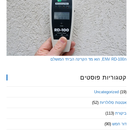
ריות פוסטים
Uncategorize
 סלולריות
(52)
ת
(113)
מש
(90)