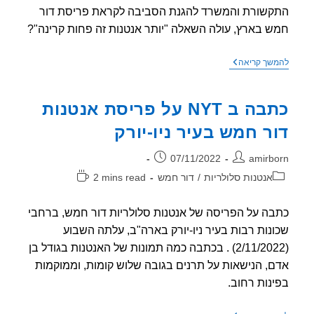
שורת והמשרד להגנת הסביבה לקראת פריסת דור
 בארץ, עולה השאלה "יותר אנטנות זה פחות קרינה"?
ריבוי
שך קריאה
אנטנות,
יותר
או
כתבה ב NYT על פריסת אנטנות
פחות
חשיפה
ר חמש בעיר ניו-יורק
לקרינה?
ר:
פורסם:
07/11/2022
amirb
וריה:
זמן
אנטנות סלולריות
/
דור חמש
2 mins read
קריאה:
ה על הפריסה של אנטנות סלולריות דור חמש, ברחבי
נות רבות בעיר ניו-יורק בארה"ב, עלתה השבוע
(2/11/2022) . בכתבה כמה תמונות של האנטנות בגודל בן
, הנישאות על תרנים בגובה שלוש קומות, וממוקמות
נות רחוב.