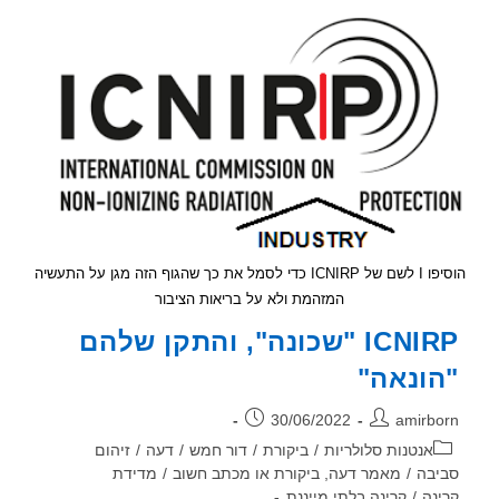
בסלולרי
ובכלל
–
הדרכה
הוסיפו I לשם של ICNIRP כדי לסמל את כך שהגוף הזה מגן על התעשיה
המזהמת ולא על בריאות הציבור
ICNIRP "שכונה", והתקן שלהם
ונאה"
ר:
פורסם:
30/06/2022
amirb
וריה:
אנטנות סלולריות
/
ביקורת
/
דור חמש
/
דעה
/
זיהום
בה
/
מאמר דעה, ביקורת או מכתב חשוב
/
מדידת
נה
/
קרינה בלתי מייננת