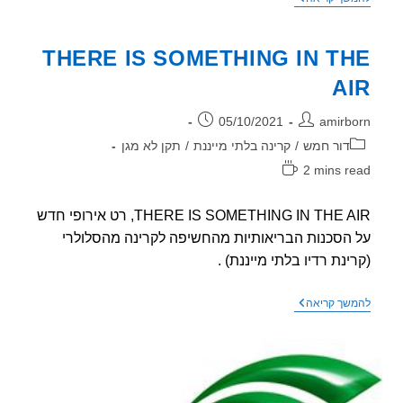
התקשורת
מדגמן
צורך
THERE IS SOMETHING IN T
ברשת
סלולרית
A
חדשה
(בזבזנית
ומקרינה)
ר:
פורסם:
05/10/2021
amirb
וריה:
דור חמש
/
קרינה בלתי מייננת
/
תקן לא מגן
2 mins r
אה:
THERE IS SOMETHING IN THE AIR, רט אירופי חדש
הסכנות הבריאותיות מהחשיפה לקרינה מהסלולרי
ינת רדיו בלתי מייננת) .
THERE
שך קריאה
IS
SOMETHING
IN
THE
AIR