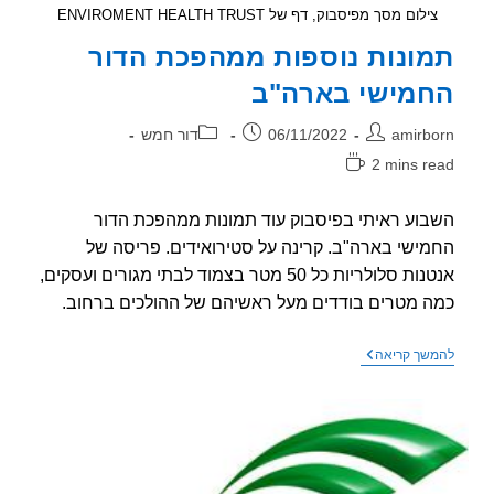
ילום מסך מפיסבוק, דף של ENVIROMENT HEALTH TRUST
ונות נוספות ממהפכת הדור
מישי בארה"ב
ר:
פורסם:
קטגוריה:
amirb
06/11/2022
דור חמש
2 mins r
אה:
וע ראיתי בפיסבוק עוד תמונות ממהפכת הדור
ישי בארה"ב. קרינה על סטירואידים. פריסה של
אנטנות סלולריות כל 50 מטר בצמוד לבתי מגורים ועסקים,
 מטרים בודדים מעל ראשיהם של ההולכים ברחוב.
תמונות
שך קריאה
נוספות
ממהפכת
הדור
החמישי
בארה"ב