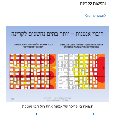
ישות לקרינה
סרטון
שך קריאה
חדש
–
סיכום
חצי
שנה
ראשונה
2025
,
קרינה
בלתי
מייננת
ורגישות
לקרינה
השוואה בין פריסה של אנטנה אחת מול ריבוי אנטנות