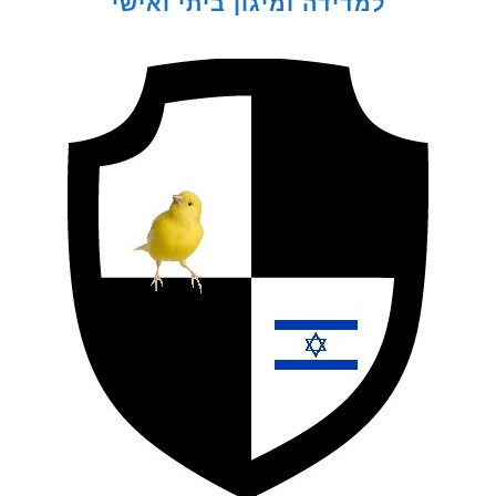
למדידה ומיגון ביתי ואישי