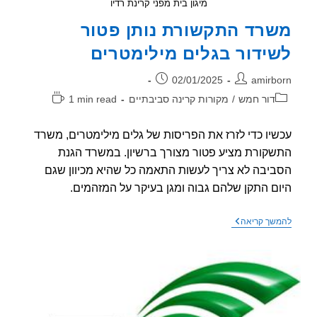
מיגון בית מפני קרינת רדיו
רד התקשורת נותן פטור
ידור בגלים מילימטרים
ר:
פורסם:
02/01/2025
amirb
וריה:
זמן
דור חמש
/
מקורות קרינה סביבתיים
1 min read
קריאה:
יו כדי לזרז את הפריסות של גלים מילימטרים, משרד
קורת מציע פטור מצורך ברשיון. במשרד הגנת
יבה לא צריך לעשות התאמה כל שהיא מכיוון שגם
ם התקן שלהם גבוה ומגן בעיקר על המזהמים.
משרד
שך קריאה
התקשורת
נותן
פטור
לשידור
בגלים
מילימטרים