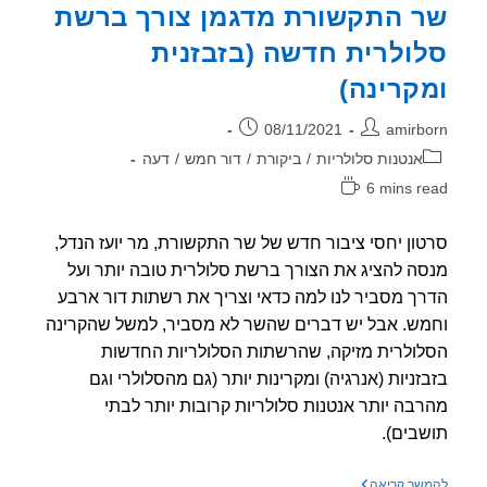
 התקשורת מדגמן צורך ברשת
ולרית חדשה (בזבזנית
קרינה)
ר:
פורסם:
08/11/2021
amirb
וריה:
אנטנות סלולריות
/
ביקורת
/
דור חמש
/
דעה
6 mins r
אה:
ון יחסי ציבור חדש של שר התקשורת, מר יועז הנדל,
ה להציג את הצורך ברשת סלולרית טובה יותר ועל
ך מסביר לנו למה כדאי וצריך את רשתות דור ארבע
ש. אבל יש דברים שהשר לא מסביר, למשל שהקרינה
ולרית מזיקה, שהרשתות הסלולריות החדשות
זניות (אנרגיה) ומקרינות יותר (גם מהסלולרי וגם
בה יותר אנטנות סלולריות קרובות יותר לבתי
בים).
שר
שך קריאה