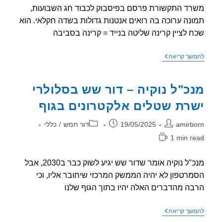
ד התקשורת פרסם בפיסבוק לכבוד חג השבועות,
נה ערוכה בה רואים אנטנות גדולות בשדה חקלאי. הוא
 לציין קרינה שליטה בנייד = קרינה בסביבה
משרד
שך קריאה
התקשורת
בקמפיין
שבועות
כ"ל נוקיה – דור שש בסלולרי
–
"הקליטה(הקרינה)
רת שטלים אלקטרונים בגוף
פורחת
שוב"
ר:
פורסם:
קטגוריה:
amirb
19/05/2025
דור חמש
/
כללי
1 min r
אה:
מנכ"ל נוקיה אומר שדור שש יגיע לשוק כבר ב2030, אבל
רטפון לא יהיה הממשק המרכזי שיחובר אליו, וכי
ה מהדברים האלה יהיו בתוך הגוף שלנו
מנכ"ל
שך קריאה
נוקיה