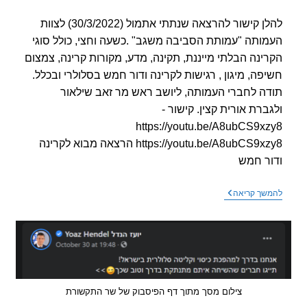
קריאה:
מבקשים
לפרק
להלן קישור להרצאה שנתתי אתמול (30/3/2022) לצוות
אנטנות
סלולר
ותה "עמותת הסביבה משגב" .כשעה וחצי, כולל סוגי
–
ינה הבלתי מייננת, תקינה, מדע, מקורות קרינה, צמצום
התושבים
יפגעו"
פה, מיגון , רגישות לקרינה ודור חמש בסלולרי ובכלל.
ה לחברי העמותה, ליושב ראש מר זאב שילאור
ברת אורית קצין. קישור -
https://youtu.be/A8ubCS9x
https://youtu.be/A8ubCS9xzy8 הרצאה מבוא לקרינה
ר חמש
הרצאה
שך קריאה
מבוא
לקרינה
בלתי
מייננת
בדגש
על
דור
חמש
בסלולרי
צילום מסך מתוך דף הפיסבוק של שר התקשורת
ובכלל