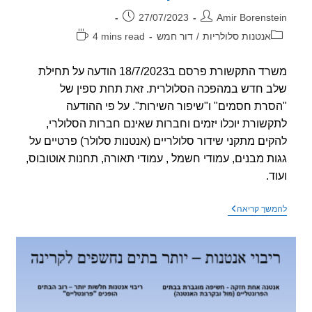
ר:
פורסם:
27/07/2023
Amir Borenst
וריה:
זמן
אנטנות סלולריות
/
דור חמש
4 mins read
קריאה:
משרד התקשורת פרסם ב18/7/2023 הודעה על תחילת
 חדש במהפכה הסלולרית. זאת תחת ספין של
רת חסמים" ו"שיפור השירות". על פי ההודעה
שורת יוכלו יזמים וחברות שאינם חברות הסלולרי,
ים מתקני שידור סלולריים (אנטנות סלולר) פרטיים על
ת מבנים, עמודי חשמל , עמודי תאורה, תחנות אוטובוס,
.
השלב
שך קריאה
הבא
בפריסה
הסלולר,
אנטנות
בכל
מקום
ועל
כל
דבר