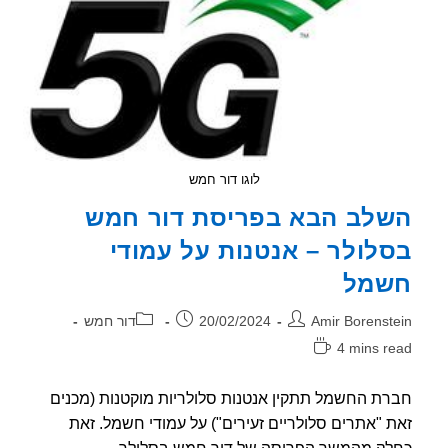
לוגו דור חמש
לב הבא בפריסת דור חמש
לולר – אנטנות על עמודי
מל
ר:
פורסם:
קטגוריה:
Amir Borenst
20/02/2024
דור חמש
4 mins r
אה:
ת החשמל תתקין אנטנות סלולריות מוקטנות (מכנים
 "אתרים סלולריים זעירים") על עמודי חשמל. זאת