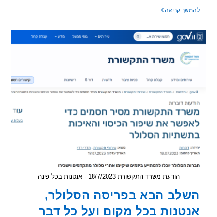
אנטנה
שך קריאה
סלולרית
"מוקטנת"
מול
בתי
תושבים
–
סרטון
מארה"ב
הודעת משרד התקשורת 18/7/2023 - אנטנות בכל פינה
לב הבא בפריסה הסלולר,
טנות בכל מקום ועל כל דבר