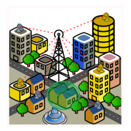
–
דור
שש
בסלולרי
ישרת
שטלים
אלקטרונים
בגוף