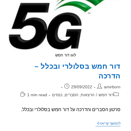
לוגו דור חמש
ר חמש בסלולרי ובכלל –
רכה
ר:
פורסם:
29/09/2022
amirb
וריה:
זמן
דור חמש
/
הרצאות, הסברים, כנסים
1 min read
קריאה:
ון הסברים והדרכה על דור חמש בסלולרי ובכלל.
דור
שך קריאה
חמש