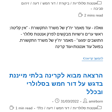
וריה:
אנטנות סלולריות
/
ביקורת
/
דור חמש
/
דעה
/
זיהום
בה
2 mins r
אה:
לה - עוד מאמר יח"ץ של משרד התקשורת - "אין קליטה:
י ערים ורשויות מבקשים לפרק אנטנות סלולר -
שבים יפגעו" - מאמר יח"ץ של משרד התקשורת.
על עוד אנטנות=עוד קרינה
וואלה
שך קריאה
–
עוד
מאמר
צאה מבוא לקרינה בלתי מייננת
יח"ץ
של
גש על דור חמש בסלולרי
משרד
התקשורת
כלל
–
"אין
קליטה:
ר:
פורסם:
31/03/2022
amirb
ראשי
ערים
וריה:
זמן
אנטנות סלולריות
/
דור חמש
/
דעה
/
כללי
1 min read
ורשויות