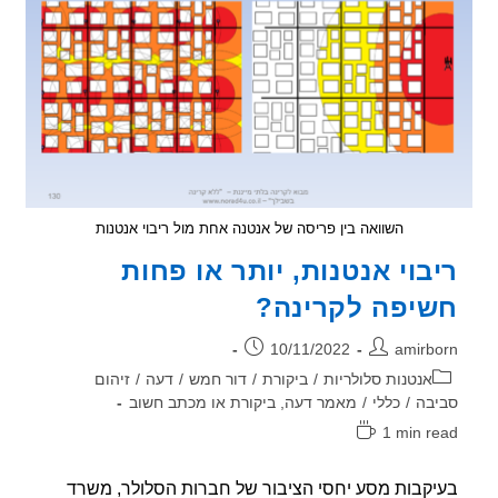
השוואה בין פריסה של אנטנה אחת מול ריבוי אנטנות
בוי אנטנות, יותר או פחות
יפה לקרינה?
ר:
פורסם:
10/11/2022
amirb
וריה:
אנטנות סלולריות
/
ביקורת
/
דור חמש
/
דעה
/
זיהום
בה
/
כללי
/
מאמר דעה, ביקורת או מכתב חשוב
1 min r
אה:
קבות מסע יחסי הציבור של חברות הסלולר, משרד