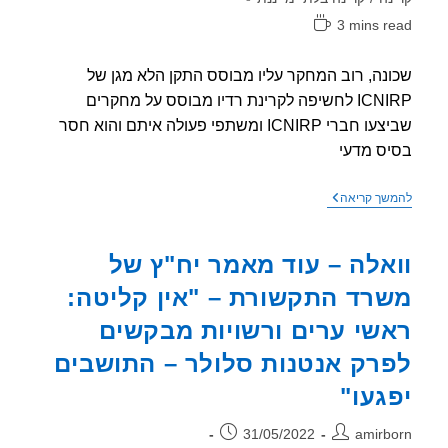
3 mins r
אה:
נה, רוב המחקר עליו מבוסס התקן הלא מגן של
ICNIRP לחשיפה לקרינת רדיו מבוסס על מחקרים
שביצעו חברי ICNIRP ומשתפי פעולה איתם והוא חסר
ס מדעי
ICNIRP
שך קריאה
"שכונה",
והתקן
שלהם
אלה – עוד מאמר יח"ץ של
"הונאה"
רד התקשורת – "אין קליטה:
שי ערים ורשויות מבקשים
רק אנטנות סלולר – התושבים
געו"
ר:
פורסם:
31/05/2022
amirb