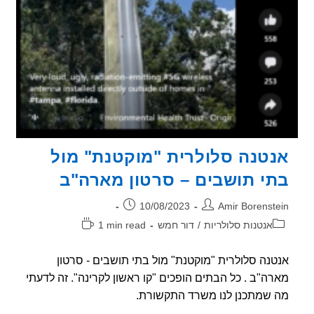
טנה סלולרית "מוקטנת" מול
י תושבים – סרטון מארה"ב
ר:
פורסם:
10/08/2023
Amir Borenst
וריה:
זמן
אנטנות סלולריות
/
דור חמש
1 min read
קריאה:
נה סלולרית "מוקטנת" מול בתי תושבים - סרטון
ה"ב . כל הבתים הופכים "קו ראשון לקרינה". זה לדעתי
שמתכנן לנו משרד התקשורת.