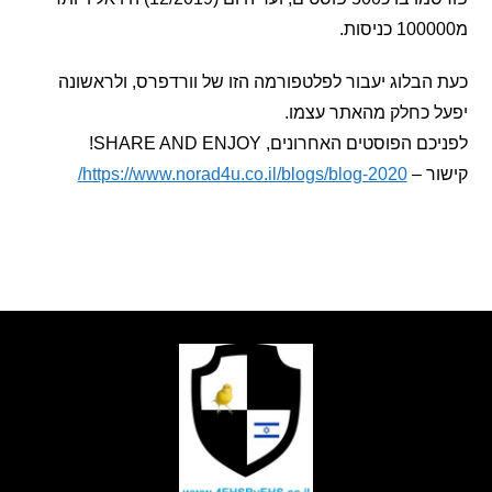
בלוג יעבור לפלטפורמה הזו של וורדפרס, ולראשונה
 כחלק מהאתר עצמו.
הפוסטים האחרונים, SHARE AND ENJOY!
 –
https://www.norad4u.co.il/blogs/blog-2020/