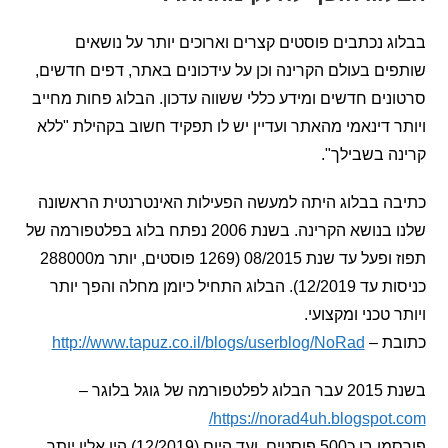
 נכתבים פוסטים קצרים וארוכים יותר על נושאים
ם בעולם הקרינה וכן על עידכונים באתר, דפים חדשים,
ים חדשים ומידע כללי ששווה עדכון. הבלוג פחות מחייב
 דינאמי מהאתר ועדיין יש לו תפקיד חשוב בקהילת "ללא
 בשבילך".
ה בבלוג היתה למעשה הפעילות האינטרנטית הראשונה
שלנו בנושא הקרינה. בשנת 2006 נפתח בלוג בפלטפורמה של
תפוז ופעל עד שנת 08/2015 (1269 פוסטים, יותר מ288000
כניסות עד 12/2019). הבלוג התחיל כיומן מחלה והפך יותר
 טכני ומקצועי.
ת –
http://www.tapuz.co.il/blogs/userblog/NoRad
וגל בלוגר –
https://norad4uh.blogspot
פורסמו בו כ500 פוסטים, ועד היום (12/2019) היו אליו יותר