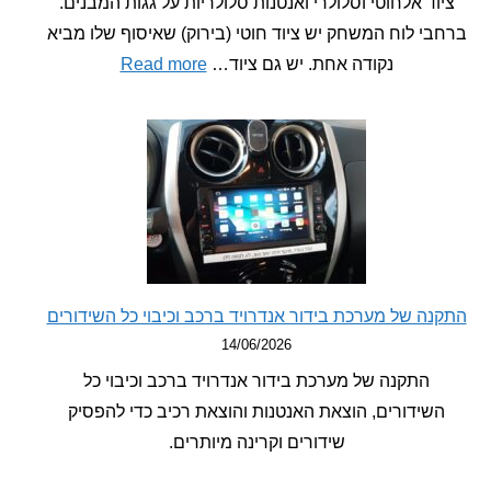
ד אלחוטי וסלולרי ואנטנות סלולריות על גגות המבנים.
 לוח המשחק יש ציוד חוטי (בירוק) שאיסוף שלו מביא
:
נקודה אחת. יש גם ציוד…
Read more
משחק
מחשב
פשוט
ילמד
אתכם
איך
רגישים
לקרינה
מרגישים
 של מערכת בידור אנדרויד ברכב וכיבוי כל השידורים
14/06/2026
התקנה של מערכת בידור אנדרויד ברכב וכיבוי כל
ידורים, הוצאת האנטנות והוצאת רכיב כדי להפסיק
שידורים וקרינה מיותרים.