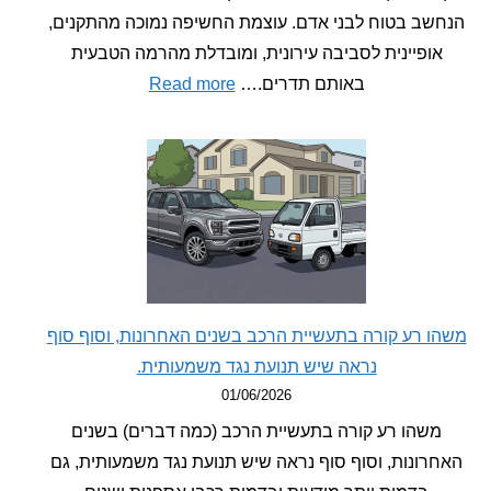
ב בטוח לבני אדם. עוצמת החשיפה נמוכה מהתקנים,
פיינית לסביבה עירונית, ומובדלת מהרמה הטבעית
:
באותם תדרים.…
Read more
מחקר
חדש
–
שדה
מגנטי
נמוך
מאוד
הביא
להפרעות
רע קורה בתעשיית הרכב בשנים האחרונות, וסוף סוף
ושינויים
נראה שיש תנועת נגד משמעותית.
בניווט
01/06/2026
של
הו רע קורה בתעשיית הרכב (כמה דברים) בשנים
עטלפים.
ונות, וסוף סוף נראה שיש תנועת נגד משמעותית, גם