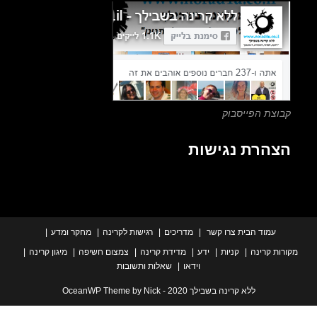
the
search
panel.
צת הפייסבוק
הרת נגישות
עמוד הבית
צרו קשר
מדריכים
רגישות לקרינה
מחקר ומדע
ת קרינה
קניות
ידע
מדידת קרינה
צמצום חשיפה
מיגון קרינה
וידאו
שאלות ותשובות
ללא קרינה בשבילך 2020 - OceanWP Theme by Nick