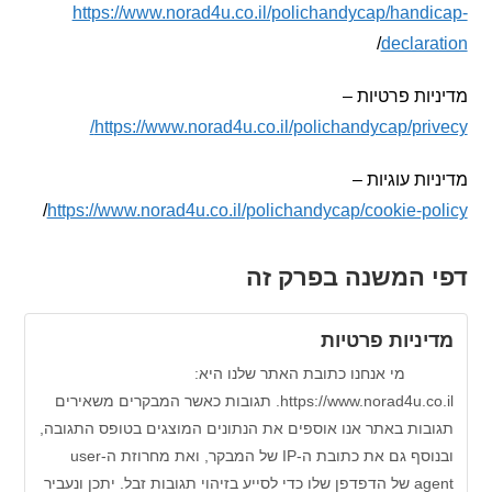
https://www.norad4u.co.il/polichandycap/hand
/
declar
ות פרטיות –
https://www.norad4u.co.il/polichandycap/pri
ות עוגיות –
/
https://www.norad4u.co.il/polichandycap/cookie-p
 המשנה בפרק זה
ניות פרטיות
אנחנו כתובת האתר שלנו היא:
https://www.norad4u.co.il. תגובות כאשר המבקרים משאירים
בות באתר אנו אוספים את הנתונים המוצגים בטופס התגובה,
ובנוסף גם את כתובת ה-IP של המבקר, ואת מחרוזת ה-user
agent של הדפדפן שלו כדי לסייע בזיהוי תגובות זבל. יתכן ונעביר