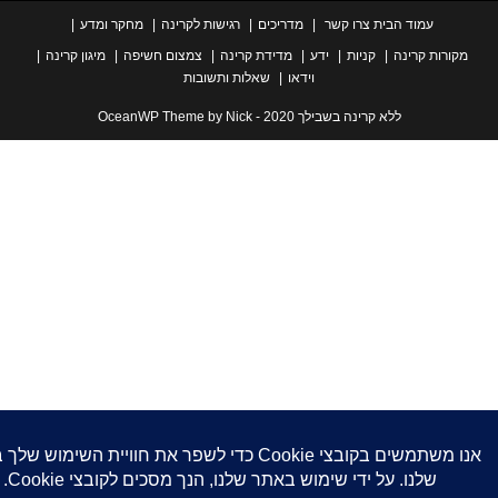
עמוד הבית
צרו קשר
מדריכים
רגישות לקרינה
מחקר ומדע
ת קרינה
קניות
ידע
מדידת קרינה
צמצום חשיפה
מיגון קרינה
וידאו
שאלות ותשובות
ללא קרינה בשבילך 2020 - OceanWP Theme by Nick