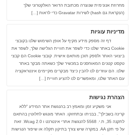
וזת אנונימית שנוצרה מכתובת הדואר האלקטרוני שלך
has) לשירות Gravatar כדי לראות […]
ניות עוגיות
זה מספק מידע מקיף על אופן השימוש שלנו בקובצי
Cookie באתר שלנו כדי לשפר את חוויית הגלישה שלך, לשפר את
ביצועי האתר ולספק תוכן מותאם אישית. קובצי Cookie הם קבצי
ט קטנים המאוחסנים במכשיר שלך כשאתה מבקר באתר
ו. הם עוזרים לנו להבין כיצד מבקרים מקיימים אינטראקציה
האתר שלנו, ומאפשרים לנו להציע חוויית […]
הרת נגישות
 משקיע זמן ומאמץ רב בהנגשת אתר המידע "ללא
נה בשבילך", בבניתו ובתחזוקו. האתר מונגש לחלוטין בהתאם
לתקנה 35, ת.י. 5568 להנגשת אתרי אינטרנט ו Wcag 2.0. זאת
על פי תקן AA. במקרה שיש צורך בתיקון תקלה או שיפור הנגישות