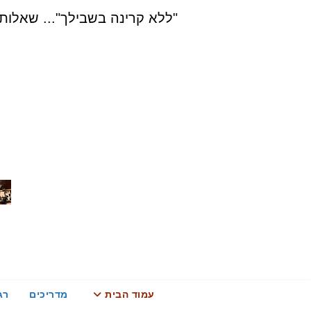
Ski
"ללא קרינה בשבילך"... שאלות, הדרכה ויעוץ בת
t
conten
עמוד הבית
מדריכים
רג