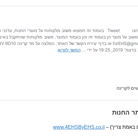
ר החנות
 באמת צריך) –
www.4EHSByEHS.co.il