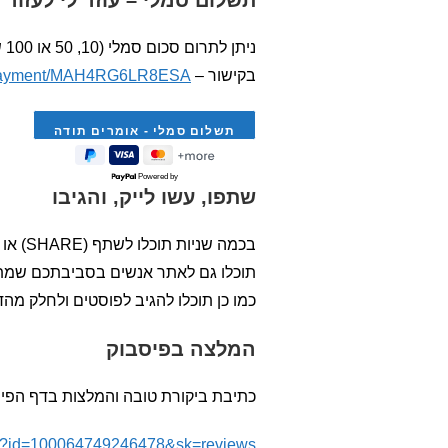
תשלום סמלי – עוזר לי לעזור 
ניתן לתרום סכום סמלי (10, 50 או 100 ש"ח, או מכפלות של אחד מהם) ולאפשר לי להקצות עוד זמן ומאמצים והמשיך לעזור לכם ולאחרים
בקישור –
p/payment/MAH4RG6LR8ESA
Powered by
שתפו, עשו לייק, והגיבו
בכמה שניות תוכלו לשתף (SHARE) או לעשות לייק ( LIKE )לאתר, לדפים בו, לסרטונים ו
תוכלו גם לאתר אנשים בסביבתכם שמתחי
כמו כן תוכלו להגיב לפוסטים ולחלק מה
המלצה
בפיסבוק
כתיבת ביקורת טובה והמלצות בדף הפ
php?id=100064749246478&sk=reviews