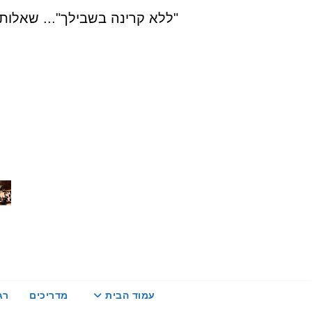
Ski
"ללא קרינה בשבילך"... שאלות, הדרכה ויעוץ בת
t
conten
עמוד הבית
מדריכים
רג