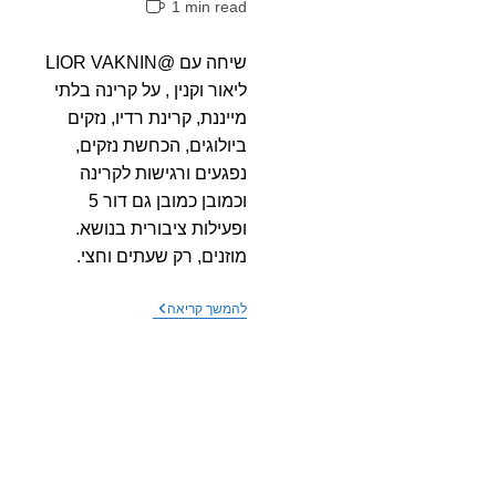
זמן
1 min read
קריאה:
שיחה עם @LIOR VAKNIN
ליאור וקנין , על קרינה בלתי
מייננת, קרינת רדיו, נזקים
ביולוגים, הכחשת נזקים,
נפגעים ורגישות לקרינה
וכמובן כמובן גם דור 5
ופעילות ציבורית בנושא.
מוזנים, רק שעתים וחצי.
הפודקאסט
להמשך קריאה
של
ליאור
וקנין
מארח
את
עמיר
בורנשטיין