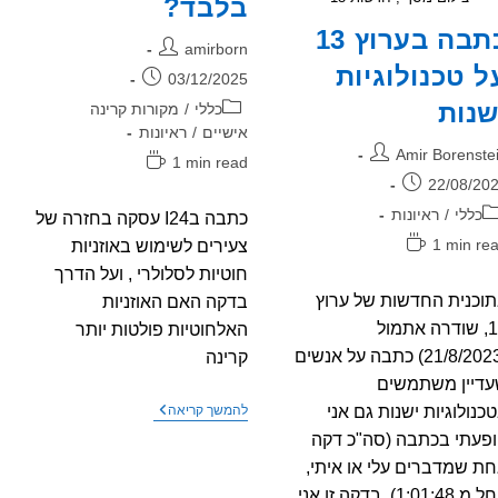
בלבד?
כתבה בערוץ 13
מחבר:
amirborn
ל טכנולוגיות
פורסם:
03/12/2025
שנות
קטגוריה:
כללי
/
מקורות קרינה
אישיים
/
ראיונות
בר:
Amir Borenste
זמן
1 min read
רסם:
קריאה:
22/08/20
גוריה:
כללי
/
ראיונות
כתבה בI24 עסקה בחזרה של
ן
1 min re
צעירים לשימוש באוזניות
יאה:
חוטיות לסלולרי , ועל הדרך
וכנית החדשות של ערוץ
בדקה האם האוזניות
13, שודרה אתמול
האלחוטיות פולטות יותר
(21/8/2023) כתבה על אנשים
קרינה
דיין משתמשים
כתבת
כנולוגיות ישנות גם אני
להמשך קריאה
טלוויזיה
פעתי בכתבה (סה"כ דקה
בI24
–
ת שמדברים עלי או איתי,
קרינת
החל מ 1:01:48). בדקה זו אני