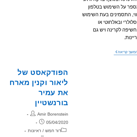
האוזניות
האלחוטיות:
פר על השימוש בטלפון
האם
וי, התסמינים בעת השימוש
מדובר
במיתוס
לולרי ובאלחוטי או
בלבד?
שיפה לקרינה ויש גם
יינות.
כתבה
משך קריאה
בערוץ
13
על
הפודקאסט של
טכנולוגיות
ישנות
ליאור וקנין מארח
את עמיר
בורנשטיין
מחבר:
Amir Borenstein
פורסם:
05/04/2020
קטגוריה:
דור חמש
/
ראיונות