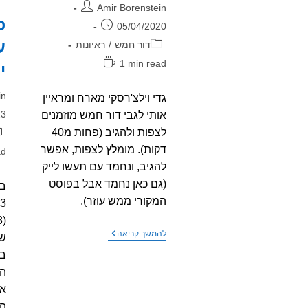
מחבר:
Amir Borenstein
פורסם:
05/04/2020
ע
קטגוריה:
דור חמש
/
ראיונות
זמן
1 min read
י
קריאה:
מח
in
גדי וילצ'רסקי מארח ומראיין
פו
23
אותי לגבי דור חמש מוזמנים
קט
לצפות ולהגיב (פחות מ40
דקות). מומלץ לצפות, אפשר
זמ
ad
קר
להגיב, ונחמד עם תעשו לייק
(גם כאן נחמד אבל בפוסט
בת
המקורי ממש עוזר).
גדי
להמשך קריאה
שע
וילצ'רסקי
בט
מארח
ומראיין
הו
את
אח
עמיר
בורנשטיין