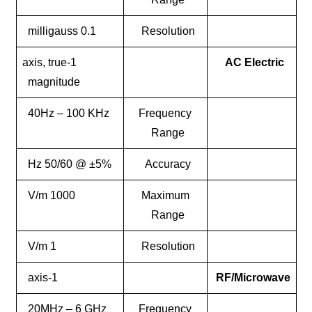
0.1 milligauss
Resolution
1-axis, true
AC Electr
magnitude
40Hz – 100 KHz
Frequency
Range
±5% @ 50/60 Hz
Accuracy
1000 V/m
Maximum
Range
1 V/m
Resolution
1-axis
RF/Microw
20MHz – 6 GHz
Frequency