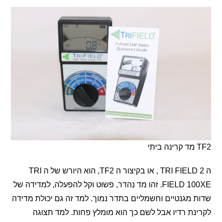
ה TRI FIELD 2 , או בקיצור ה TF2, הוא היורש של ה TRI
FIELD 100XE. זהו מד נהדר, פשוט וקל להפעלה, למדידה של
מגנטיים וחשמליים בתדר נמוך. למד זה גם יכולת מדידה
ת רדיו אבל לשם כך הוא מומלץ פחות. למד תצוגה