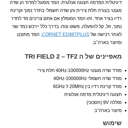
לית המדמה תצוגה אנלוגית. המד מסוגל למדוד הן שדה
 בצורה תלת צירית והן שדה חשמלי בתדר נמוך וקרינת
בציר אחד. זהו המד המומלץ אם אתם צריכים מד לתדר
 זול, קל להפעלה, פשוט ונוח. בדרך כלל יירכש כמד שני
 רכישה של
CORNET ED88TPLUS
. המד מתוכנן
ר בארה"ב.
ם של ה TRI FIELD 2 – TF2
נטי 40Hz-100000Hz תלת צירי
 חשמלי 40Hz-100000Hz
נת רדיו בין 20MHz ל 6GHz
 דיגיטלית מדמה אנלוגית
כוני)
ר בארה"ב
וש