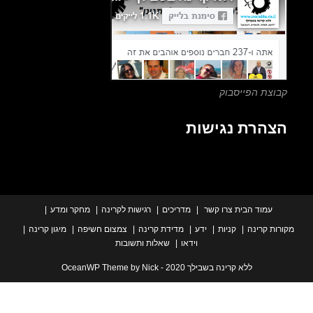
search
panel.
צת הפייסבוק
הרת נגישות
עמוד הבית
צרו קשר
מדריכים
רגישות לקרינה
מחקר ומדע
ת קרינה
קניות
ידע
מדידת קרינה
צמצום חשיפה
מיגון קרינה
וידאו
שאלות ותשובות
ללא קרינה בשבילך 2020 - OceanWP Theme by Nick