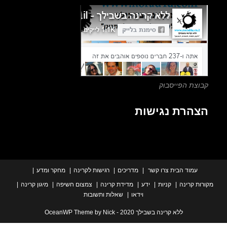
the
search
panel.
צת הפייסבוק
הרת נגישות
עמוד הבית
צרו קשר
מדריכים
רגישות לקרינה
מחקר ומדע
ת קרינה
קניות
ידע
מדידת קרינה
צמצום חשיפה
מיגון קרינה
וידאו
שאלות ותשובות
ללא קרינה בשבילך 2020 - OceanWP Theme by Nick