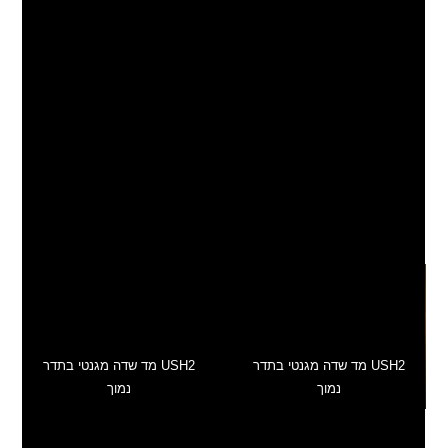
י, מצוין למדידת
שדה מגנטי ממערכות חשמל
, קווי
מתח גבוה, שנאים, ארונות חשמל וציוד חשמלי
ואלקטרוני.
מי שצריך מד שדה מגנטי ביתי דיגיטלי, זהו המד
המומלץ.
ניתן לרכוש בקישור המיוחד למטה
תן לתאם ביקור להתנסות ורכישה (הפגישה בתשלום
150 ש"ח).
אחריות שנה על ידי היבואן!
USH2 מד שדה מגנטי בתדר
USH2 מד שדה מגנטי בתדר
נמוך
נמוך