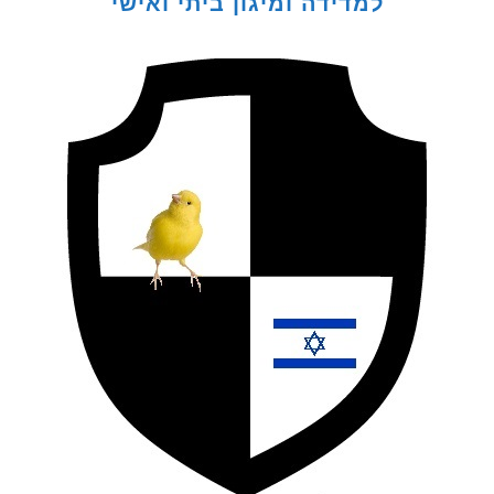
למדידה ומיגון ביתי ואישי