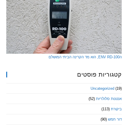
ריות פוסטים
Uncategorize
 סלולריות
(52)
ת
(113)
מש
(90)