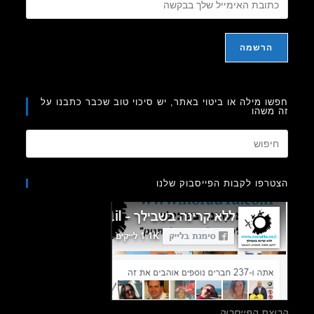
ו מילה או ביטוי באתר, יש סיכוי טוב שכבר כתבנו על
משהו
Press
Escape
to
רפו לקבות הפייסבוק שלנו
close
the
search
panel.
צת הפייסבוק