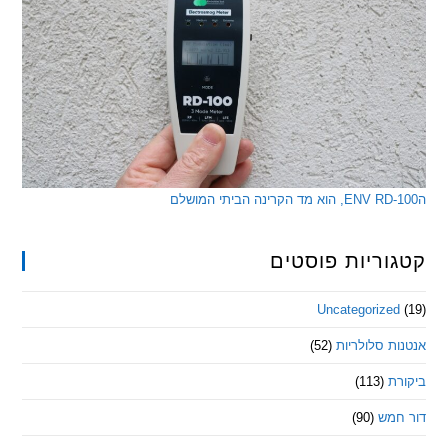
ריות פוסטים
Uncategorize
 סלולריות
(52)
ת
(113)
מש
(90)