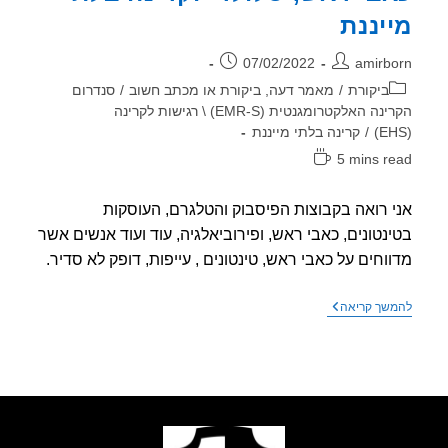
יננת
ר:
פורסם:
07/02/2022
amirb
וריה:
ביקורת
/
מאמר דעה, ביקורת או מכתב חשוב
/
סנדרום
הקרינה האלקטרומגנטית (EMR-S) \ רגישות לקרינה
/
קרינה בלתי מייננת
5 mins r
אה:
 רואה בקבוצות הפיסבוק והטלגרם, העוסקות
נטונים, כאבי ראש, ופירוביאלגיה, עוד ועוד אנשים אשר
וחים על כאבי ראש, טינטונים , עייפות, דופק לא סדיר.
כאבי
שך קריאה
ראש,
סלולרי
וקרינה
בלתי
מייננת