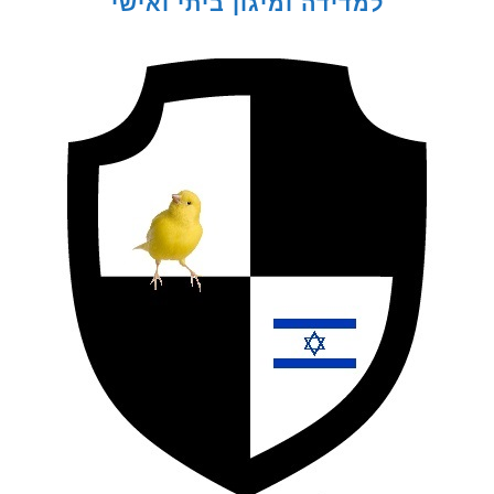
למדידה ומיגון ביתי ואישי