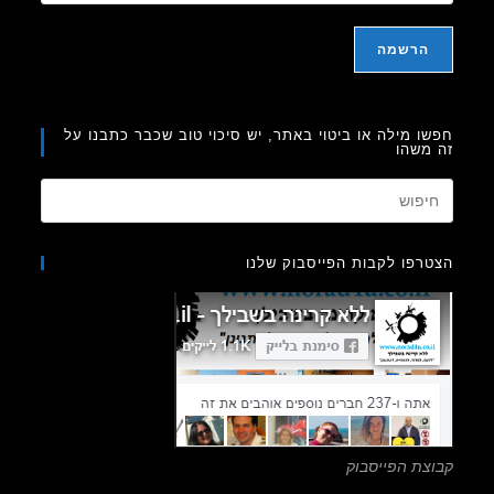
ו מילה או ביטוי באתר, יש סיכוי טוב שכבר כתבנו על
משהו
Press
Escape
to
רפו לקבות הפייסבוק שלנו
close
the
search
panel.
צת הפייסבוק