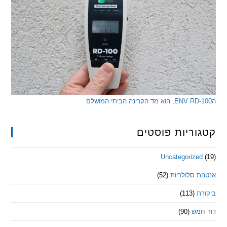
ריות פוסטים
Uncategorize
 סלולריות
(52)
ת
(113)
מש
(90)