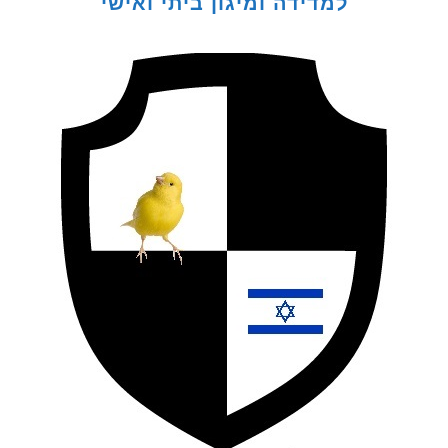
למדידה ומיגון ביתי ואישי