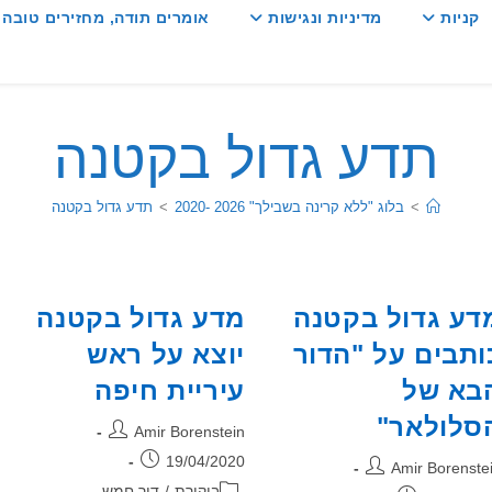
קניות
מדיניות ונגישות
אומרים תודה, מחזירים טובה :
תדע גדול בקטנה
>
בלוג "ללא קרינה בשבילך" 2026 -2020
>
תדע גדול בקטנה
דע גדול בקטנה
מדע גדול בקטנה
ותבים על "הדור
יוצא על ראש
בא של
עיריית חיפה
סלולאר"
מחבר:
Amir Borenstein
פורסם:
19/04/2020
בר:
Amir Borenste
קטגוריה:
ביקורת
/
דור חמש