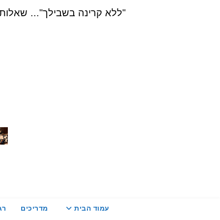
Ski
"ללא קרינה בשבילך"... שאלות, הדרכה ויעוץ בת
t
conten
עמוד הבית
מדריכים
רג