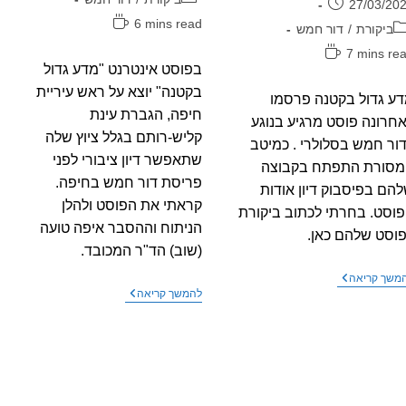
רסם:
27/03/20
זמן
6 mins read
גוריה:
ביקורת
/
דור חמש
קריאה:
ן
7 mins re
בפוסט אינטרנט "מדע גדול
יאה:
בקטנה" יוצא על ראש עיריית
ע גדול בקטנה פרסמו
חיפה, הגברת עינת
חרונה פוסט מרגיע בנוגע
קליש-רותם בגלל ציוץ שלה
ור חמש בסלולרי . כמיטב
שתאפשר דיון ציבורי לפני
מסורת התפתח בקבוצה
פריסת דור חמש בחיפה.
הם בפיסבוק דיון אודות
קראתי את הפוסט ולהלן
וסט. בחרתי לכתוב ביקורת
הניתוח וההסבר איפה טועה
וסט שלהם כאן.
(שוב) הד"ר המכובד.
מדע
משך קריאה
גדול
מדע
להמשך קריאה
בקטנה
גדול
כותבים
בקטנה
על
יוצא
"הדור
על
הבא
ראש
של
עיריית
הסלולאר"
חיפה