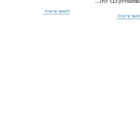
מעותית) כבר היה…
כתבה
להמשך קריאה
שומרים
משך קריאה
בתוכנית
על
חיסכון
הבית
במאקו
–
–
עוזבים
קרינה
את
באוזניות
הבית
אלחוטיות