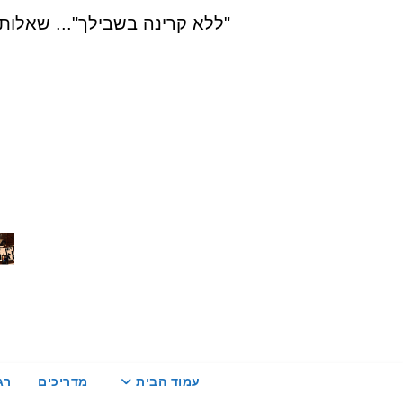
Ski
"ללא קרינה בשבילך"... שאלות, הדרכה ויעוץ בת
t
conten
עמוד הבית
מדריכים
רג