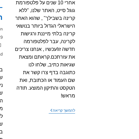
אחרי 10 שנים על פלטפורמת
–
גוגל סייט, האתר שלנו, "ללא
ה
קרינה בשבילך" , שהוא האתר
הישראלי הגדול ביותר בנושאי
מח
in
קרינה בלתי מייננת ורגישות
פו
19
לקרינה, עבר לפלטפורמה
קט
חדשה זו!עכשיו , אנחנו צריכים
זמ
ad
את עזרתכם.קראתם ומצאת
קר
שגיאות כתיב, שלחו לנו
בע
כתוגבה בדף צרו קשר את
שם העמוד או הכתובת, ואת
ני
הטקסט והתיקון המוצע. תודה
שנ
מראש!
הא
מז
שלום
להמשך קריאה
וברכה
ל
שה