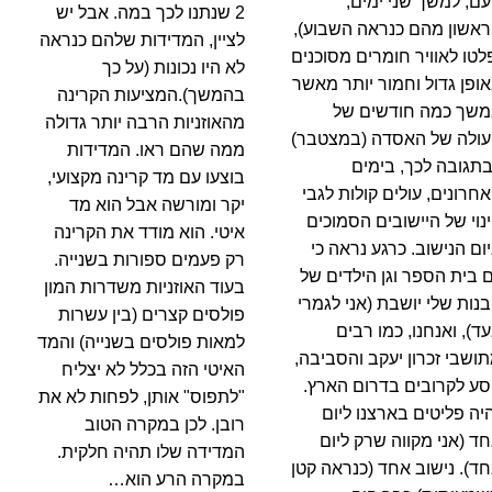
ם, למשך שני ימים,
2 שנתנו לכך במה. אבל יש
אשון מהם כנראה השבוע),
לציין, המדידות שלהם כנראה
לטו לאוויר חומרים מסוכנים
לא היו נכונות (על כך
ופן גדול וחמור יותר מאשר
בהמשך).המציעות הקרינה
שך כמה חודשים של
מהאוזניות הרבה יותר גדולה
ולה של האסדה (במצטבר)
ממה שהם ראו. המדידות
בתגובה לכך, בימים
בוצעו עם מד קרינה מקצועי,
חרונים, עולים קולות לגבי
יקר ומורשה אבל הוא מד
נוי של היישובים הסמוכים
איטי. הוא מודד את הקרינה
ום הנישוב. כרגע נראה כי
רק פעמים ספורות בשנייה.
 בית הספר וגן הילדים של
בעוד האוזניות משדרות המון
נות שלי יושבת (אני לגמרי
פולסים קצרים (בין עשרות
ד), ואנחנו, כמו רבים
למאות פולסים בשנייה) והמד
ושבי זכרון יעקב והסביבה,
האיטי הזה בכלל לא יצליח
סע לקרובים בדרום הארץ.
"לתפוס" אותן, לפחות לא את
יה פליטים בארצנו ליום
רובן. לכן במקרה הטוב
ד (אני מקווה שרק ליום
המדידה שלו תהיה חלקית.
ד). נישוב אחד (כנראה קטן
במקרה הרע הוא…