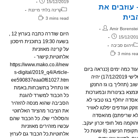
פורסם:
15/12/2019
 עוזבים את
קטגוריה:
קרינה בלתי מייננת
בית
זמן
3 mins read
קריאה:
בר:
Amir Borenste
היום שודרה כתבה בערוץ 12 ,
רסם:
15/12/20
בשעה 19:30 בתוכנית חיסכון
גוריה:
זיהום סביבה
על קרינה מאוזניות
ן
3 mins re
אלחוטיות.קישור -
יאה:
https://www.mako.co.il/new
וד כמה ימים (כנראה ביום
s-digital/2019_q4/Article-
שלישי 17/12/2019) יהיה
ee590837eaa0f61027.htm
שוב (תהליך בו גז החנקן
אז נתחיל בתשבחות.באמת
מצא בצינורות ובמערכות
כל הכבוד למשרד להגנת
סדה יוחלף בגז טבעי לא
הסביבה שהוא מנסה להזהיר
וקק ועודפים יפלטו לאוויר
את הציבור מהציוד האלחוטי
לא שריפתם) מהאסדה
והסלולרי שלו. כל הכבוד שהם
וקמה מול חופי זכרון יעקב.
עכשיו מזהירים מאוזניות
בתקופת הנישוב (8 שעות כל
אלחוטיות.כל הכבוד גם לערוץ