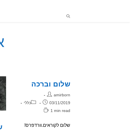
א
שלום וברכה
מחבר:
amirborn
פורסם:
קטגוריה:
03/11/2019
כללי
זמן
1 min read
קריאה:
שלום לקוראים.וורדפרס!
ש