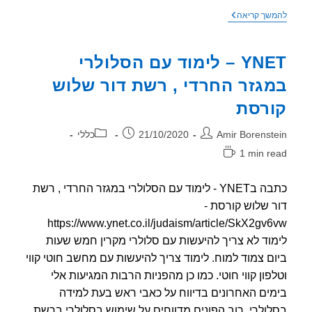
ערים
שך קריאה
חכמות
או
אנשים
YNET – לימוד עם הסלולרי
חכמים?
–
גזר החרדי , רשת דור שלוש
אדם
עולם
רסת
–
אלון
בן
ר:
פורסם:
קטגוריה:
Amir Borenst
21/10/2020
כללי
ארי
1 min r
אה:
כתבה בYNET - לימוד עם הסלולרי במגזר החרדי , רשת
 שלוש קורסת -
https://www.ynet.co.il/judaism/article/SkX2gv
וד לא צריך להיעשות עם סלולרי מקרין חמש שעות
ם צמוד למוח. לימוד צריך להיעשות עם מחשב חוטי קווי
פון קווי חוטי. כמו כן מהפניות הרבות המגיעות אלי
ים האחרונים בדיווח על כאבי ראש בעת למידה
ולרי, רוב הפונים מדווחים על שימוש בסלולרי ברשת