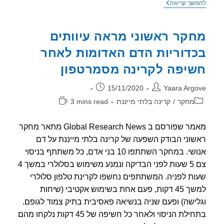
כתבה
שך קריאה
ב
ISRAEL
DEFENSE
קר ראשוני מראה עיוותים
–
הסינים
דוריות הדם האדומות לאחר
הפעילו
נשק
יפה לקרינה מסמרטפון
מיקרוגל
על
ההודים
ר:
פורסם:
15/11/2020
Yaara Arg
בקו
הגבול
וריה:
זמן
מחקר
/
קרינה בלתי מייננת
3 mins read
קריאה:
מאמר שפורסם ב Global Research News מתאר מחקר
וני הבודק השפעה של קרינה בלתי מייננת על דם
אנושי. במחקר השתתפו 10 בני אדם, כל משתתף בניסוי
צם 5 שעות לפני הבדיקה ונמנע משימוש בסלולרי במשך 4
ת לפניה. המשתתפים נחשפו לקרינת טלפון סלולרי
למשך 45 דקות, פעם אחת בשימוש אקטיבי (שיחות
ישה) ופעם שניה בנשיאה פאסיבית בתיק צמוד לגופם.
בתחילת הניסוי ולאחר כל חשיפה של 45 דקות נלקחו מהם