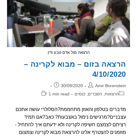
הרצאה מול אדם טבע ודין
צאה בזום – מבוא לקרינה –
4/10/20
ר:
פורסם:
30/09/2020
Amir Borenst
וריה:
זמן
הרצאות, הסברים, כנסים
1 min read
קריאה:
רים בטלפון והאוזן מתחממת?הסלולרי עושה אתכם
ניים?מרגישים נימול באצבעות? כאב?אם תמיד
תם לצמצם חשיפה לקרינה ולא ידעתם איך להתחיל -
מנים להצטרף אלינו להרצאת מבוא לקרינה וצמצום