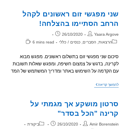
–
מבוא
י מפגשי זום ראשונים לקהל
לקרינה
בדגש
חב הסתיימו בהצלחה!
על
מדידות
קרינה
ר:
פורסם:
26/10/2020
Yaara Arg
ביתיות
ודור
וריה:
זמן
הרצאות, הסברים, כנסים
/
כללי
6 mins read
חמש
קריאה:
בסלולר
ום שני מפגשי זום בתשלום ראשונים. מפגש מבוא
ינה, בדגש על צמצום חשיפה, ומפגש שאלות תשובות
הקדמה על השימוש באתר ומדריך המשתמש של המד
שני
שך קריאה
מפגשי
זום
ראשונים
טון מושקע אך מגמתי על
לקהל
הרחב
ינה "הכל בסדר"
הסתיימו
בהצלחה!
ר:
פורסם:
קטגוריה:
Amir Borenst
26/10/2020
ביקורת