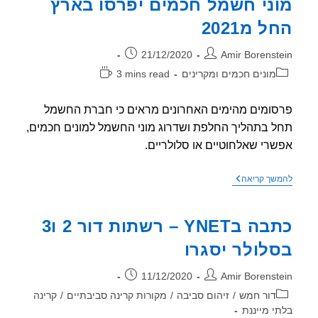
ני חשמל חכמים יפרסו בארץ
הראש
בקיר,
 מ2021
משקר
לעצמו,
לממשלה,
ר:
פורסם:
21/12/2020
Amir Borenst
לחברות
הסלולר
וריה:
זמן
מונים חכמים ומקרינים
3 mins read
ולציבור
קריאה:
ומים מהימים האחרונים מראים כי חברת החשמל
 בתהליך החלפת ושדרוג מוני החשמל למונים חכמים,
רי שאלחוטיים או סלולריים.
מוני
שך קריאה
חשמל
חכמים
יפרסו
כתבה בYNET – רשתות דור 2 ו3
בארץ
החל
לולר יסגרו
מ2021
ר:
פורסם:
11/12/2020
Amir Borenst
וריה:
דור חמש
/
זיהום סביבה
/
מקורות קרינה סביבתיים
/
קרינה
י מייננת