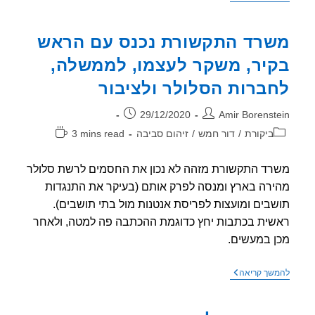
אתרי
החדשות
זועקות
רד התקשורת נכנס עם הראש
–
מחבל
יר, משקר לעצמו, לממשלה,
נגד
דור
ברות הסלולר ולציבור
חמש
ר:
פורסם:
29/12/2020
Amir Borenst
וריה:
זמן
ביקורת
/
דור חמש
/
זיהום סביבה
3 mins read
קריאה:
ד התקשורת מזהה לא נכון את החסמים לרשת סלולר
רה בארץ ומנסה לפרק אותם (בעיקר את התנגדות
בים ומועצות לפריסת אנטנות מול בתי תושבים).
ית בכתבות יחץ כדוגמת ההכתבה פה למטה, ולאחר
 במעשים.
משרד
שך קריאה
התקשורת
נכנס
עם