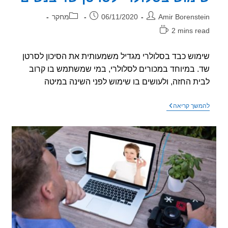
קרינה
ר:
פורסם:
קטגוריה:
Amir Borenst
06/11/2020
מחקר
2 mins r
אה:
וש כבד בסלולרי מגדיל משמעותית את הסיכון לסרטן
 במיוחד במכורים לסלולרי, במי שמשתמש בו קרוב
ת החזה, ולעושים בו שימוש לפני השינה במיטה
מחקר
שך קריאה
חדש
–
בדק
הקשר
בין
שימוש
בסלולרי
לסרטן
שד
בנשים