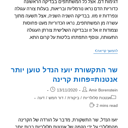
מות דם. אצל כל המשתתפים בבדיקה הראשונה
ריות הדם נראו נורמליות ובריאות, בעלות צורה עגולה
רדות זו מזו. בבדיקה השניה השניה, אצל תשעה מתוך
ה מן המשתתפים, נראו הכדוריות מעט פחוסות
ודות זו אל זו ובבדיקה השלישית צורתן העגולה
וותה, ונוסף התפתחו בליטות על קרום התא.
מחקר
שך קריאה
ראשוני
מראה
עיוותים
 התקשורת יועז הנדל טוען יותר
בכדוריות
הדם
טנות=פחות קרינה
האדומות
לאחר
חשיפה
ר:
פורסם:
13/11/2020
Amir Borenst
לקרינה
מסמרטפון
וריה:
אנטנות סלולריות
/
ביקורת
/
דור חמש
/
דעה
2 mins r
אה:
ז הנדל, שר התשקורת, מדבר על הורדה של הקרינה
לולרי על ידי הקמה של אנטנות סלולריות רבות יותר