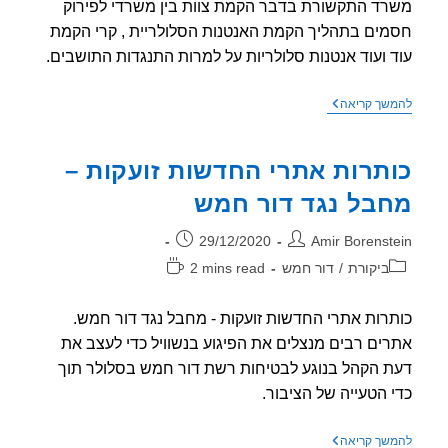
ד התקשורת בדבר הקמת צוות בין משרדי לפירוק
ים בתהליך הקמת האנטנות הסלולריית , קרי הקמת
 ועוד אנטנות סלולריות על למרות התנגדות התושבים.
מהן
שך קריאה
הבעיות
האמיתיות
של
תרות אתרי החדשות זועקות –
שוק
התקשורת
בל נגד דור חמש
והסלולר
בארץ
ר:
פורסם:
29/12/2020
Amir Borenst
וריה:
זמן
ביקורת
/
דור חמש
2 mins read
קריאה:
רות אתרי החדשות זועקות - מחבל נגד דור חמש.
ים רבים מנצלים את הפיגוע בנשוויל כדי לעצב את
 הקהל בנוגע לבטיחות רשת דור חמש בסלולר תוך
 הטעייה של הציבור.
כותרות
שך קריאה