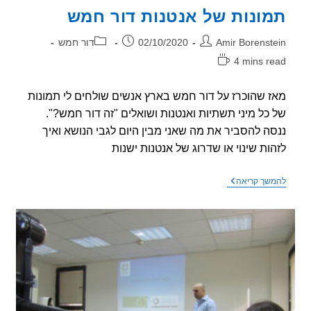
ונות של אנטנות דור חמש
ר:
פורסם:
קטגוריה:
Amir Borenst
02/10/2020
דור חמש
4 mins r
אה:
 שהוכרז על דור חמש בארץ אנשים שולחים לי תמונות
כל מיני תשתיות ואנטנות ושואלים "זה דור חמש?".
ה להסביר את מה שאני מבין היום לגבי הנושא ואיך
ות שינוי או שדרוג של אנטנות ישנות
תמונות
שך קריאה
של
אנטנות
דור
חמש