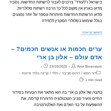
ראל ו"לעודד" צרכנים לעבור לרשתות החדשות. נסביר
ע בארץ אין מקום לכל כך הרבה רשתות סלולריות,
ע הרשתות החדשות מיותרות ונספר על יותר נפגעים
ל שימוש בסלולרי המקרין ללמידה
האתגר
שך קריאה
של
משרד
התקשורת
ים חכמות או אנשים חכמים? –
–
לא
ם עולם – אלון בן ארי
צריך
כל
כך
ר:
פורסם:
23/10/2020
Amir Borenst
הרבה
רשתות
וריה:
דור חמש
/
זיהום סביבה
/
כללי
/
קרינה בלתי מייננת
סלולריות
1 min r
אה:
ה של אלון בן ארי בה הוא מתאר את הבעיות בסידור
ים והעיר סביב הטכנולוגיה הדוהרת קדימה, את
פעות על בני האדם ואת האלטרנטיבה