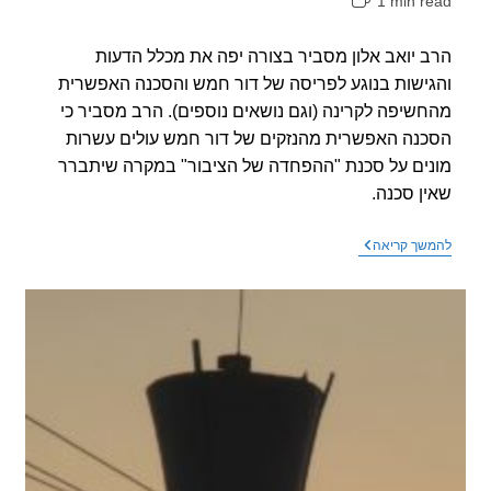
1 min r
אה:
 יואב אלון מסביר בצורה יפה את מכלל הדעות
ישות בנוגע לפריסה של דור חמש והסכנה האפשרית
שיפה לקרינה (וגם נושאים נוספים). הרב מסביר כי
נה האפשרית מהנזקים של דור חמש עולים עשרות
ים על סכנת "ההפחדה של הציבור" במקרה שיתברר
ן סכנה.
בחדרי
שך קריאה
חרדים
–
הרב
יואב
אלון
על
דור
חמש