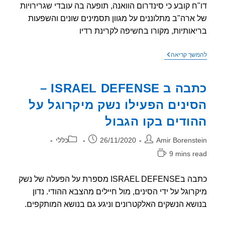
ח קובע כי סינדרום הוואנה, תופעה בה עובדי שגרירויות
ארה"ב מתלוננים על מגוון תסמינים שונים והשפעות
אותיות, מקורו בחשיפה לקרינת רדיו
דו"ח
שך קריאה
בארה"ב:
המחלה
המסתורית
כתבה ב ISRAEL DEFENSE –
שפגעה
בדיפלומטים
ינים הפעילו נשק מיקרוגל על
–
ככל
ודים בקו הגבול
הנראה
תוצאה
של
ר:
פורסם:
קטגוריה:
Amir Borenst
26/11/2020
כללי
גלי
רדיו
9 mins r
אה:
כתבה בISRAEL DEFENSE מספרת על הפעלה של נשק
רוגל על ידי הסינים, מול חיילים מהצבא ההודי. נדון
שא הנשקים האלקטרונים וניגע גם בנושא המותקפים.