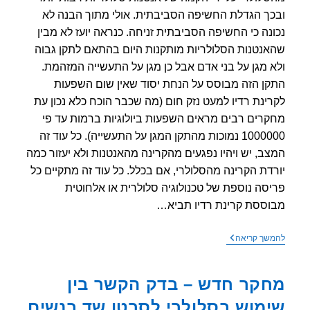
ך הגדלת החשיפה הסביבתית. אולי מתוך הבנה לא
נה כי החשיפה הסביבתית זניחה. כנראה יועז לא מבין
נטנות הסלולריות מותקנות היום בהתאם לתקן גבוה
 מגן על בני אדם אבל כן מגן על התעשייה המזהמת.
ן הזה מבוסס על הנחת יסוד שאין שום השפעות
ינת רדיו למעט נזק חום (מה שכבר הוכח כלא נכון עת
רים רבים מראים השפעות ביולוגיות ברמות עד פי
1000000 נמוכות מהתקן המגן על התעשייה). כל עוד זה
ב, יש ויהיו נפגעים מהקרינה מהאנטנות ולא יעזור כמה
דת הקרינה מהסלולרי, אם בכלל. כל עוד זה מתקיים כל
סה נוספת של טכנולוגיה סלולרית או אלחוטית
ססת קרינת רדיו תביא…
שר
שך קריאה
התקשורת
יועז
הנדל
קר חדש – בדק הקשר בין
טוען
יותר
מוש בסלולרי לסרטן שד בנשים
אנטנות=פחות