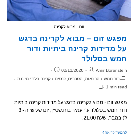
זום - מבוא לקרינה
גש זום – מבוא לקרינה בדגש
 מדידות קרינה ביתיות ודור
ש בסלולר
ר:
פורסם:
02/11/2020
Amir Borenst
וריה:
דור חמש
/
הרצאות, הסברים, כנסים
/
קרינה בלתי מייננת
1 min r
אה:
ש זום - מבוא לקרינה בדגש על מדידות קרינה ביתיות
ודור חמש בסלולר ע"י עמיר בורנשטיין, יום שלישי ה - 3
מבר. שעה 21:00.
מפגש
שך קריאה
זום