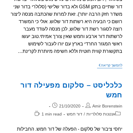
דור שתיים בתקן GSM ולא בדור שלישי (סלולרי בדור שני
ר חזק הרבה יותר). זאת למרות שהכתבה מנסה ליצור
ם כי הבעיה היא רשתות דור שלוש. אולי כי המשרד
ה לסגור רשת דור שלוש, לכן מנסה לעודד מעבר
תות דור ארבע וחמש שאין צורך אמיתי.טוב יעשו
י המגזר החרדי בארץ עם יורו לעבור לשימוש
שורת קווית חוטית וללא חשיפה מיותרת לקרינת…
YNET
שך קריאה
–
לימוד
עם
כליסט – סלקום מפעילה דור
הסלולרי
במגזר
מש
החרדי
,
רשת
ר:
פורסם:
21/10/2020
Amir Borenst
דור
שלוש
וריה:
זמן
אנטנות סלולריות
/
דור חמש
1 min read
קורסת
קריאה:
י ציבור של סלקום - הפעלה של דור חמש. החבילות