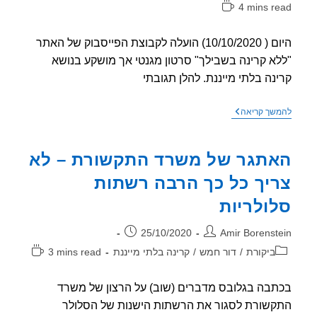
4 mins r
אה:
היום ( 10/10/2020) הועלה לקבוצת הפייסבוק של האתר
א קרינה בשבילך" סרטון מגנטי אך מושקע בנושא
נה בלתי מייננת. להלן תגובתי
סרטון
שך קריאה
מושקע
אך
מגמתי
תגר של משרד התקשורת – לא
על
קרינה
יך כל כך הרבה רשתות
"הכל
בסדר"
ולריות
ר:
פורסם:
25/10/2020
Amir Borenst
וריה:
זמן
ביקורת
/
דור חמש
/
קרינה בלתי מייננת
3 mins read
קריאה:
בה בגלובס מדברים (שוב) על הרצון של משרד
שורת לסגור את הרשתות הישנות של הסלולר