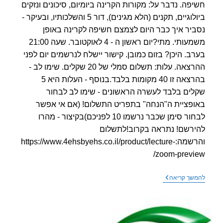
פה. נדבר על: מקורות הקרינה ביומיום, סיכונים ונזקים
ביולוגיים, תקנים (הלא מגינים), דור 5 והשלכותיו, ובעיקר -
יר איך כבר היום לצמצם חשיפה לקרינה באופן
משמעותי. מתי?יום ראשון ה - 4 לאוקטובר. שעה 21:00
ב. היכן? בזום כמובן. קישור יישלח לנרשמים יום לפני
ההרצאה. עלות: תשלום סמלי של 20 שקלים. שימו לב -
בהרצאה זו 40 מקומות בלבד.בנוסף - העלות היא 5
ים בלבד לעשרה הראשונים - שימו לב לבחור
פציית ה"הנחה" בתפריט התשלום! (אם אי אפשר
לבחור סימן שכבר נרשמו 10 לפניכם)בקיצור - מהרו
רשם! נתראה בקרוב!לתשלום
והרשמה:https://www.4ehsbyehs.co.il/product/lecture-
zoom-previ
הרצאה
שך קריאה
בזום
–
מבוא
לקרינה
–