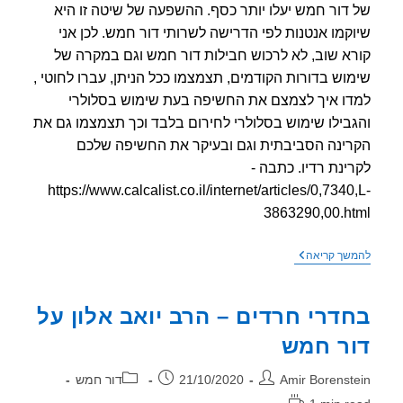
דור חמש יעלו יותר כסף. ההשפעה של שיטה זו היא
קמו אנטנות לפי הדרישה לשרותי דור חמש. לכן אני
א שוב, לא לרכוש חבילות דור חמש וגם במקרה של
וש בדורות הקודמים, תצמצמו ככל הניתן, עברו לחוטי ,
ו איך לצמצם את החשיפה בעת שימוש בסלולרי
בילו שימוש בסלולרי לחירום בלבד וכך תצמצמו גם את
ינה הסביבתית וגם ובעיקר את החשיפה שלכם
ינת רדיו. כתבה -
https://www.calcalist.co.il/internet/articles/0,7340
3863290,00.h
כלכליסט
שך קריאה
–
סלקום
מפעילה
דרי חרדים – הרב יואב אלון על
דור
חמש
ר חמש
ר:
פורסם:
קטגוריה:
Amir Borenst
21/10/2020
דור חמש