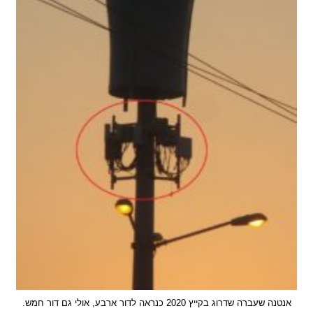
ה שדרוג בקייץ 2020 כנראה לדור ארבע, אולי גם דור חמש.