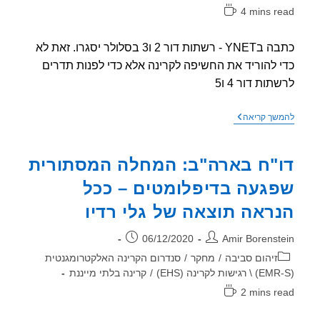
4 mins r
אה:
כתבה בYNET - רשתות דור 2 ו3 בסלולר יסגרו. זאת לא
 להוריד את החשיפה לקרינה אלא כדי לפנות תדרים
ות דור 4 ו5
כתבה
שך קריאה
בYNET
–
רשתות
"ח בארה"ב: המחלה המסתורית
דור
2
געה בדיפלומטים – ככל
ו3
בסלולר
ראה תוצאה של גלי רדיו
יסגרו
ר:
פורסם:
06/12/2020
Amir Borenst
וריה:
זיהום סביבה
/
מחקר
/
סנדרום הקרינה האלקטרומגנטית
/
קרינה בלתי מייננת
2 mins r
אה: