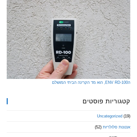
ריות פוסטים
Uncategorize
 סלולריות
(52)