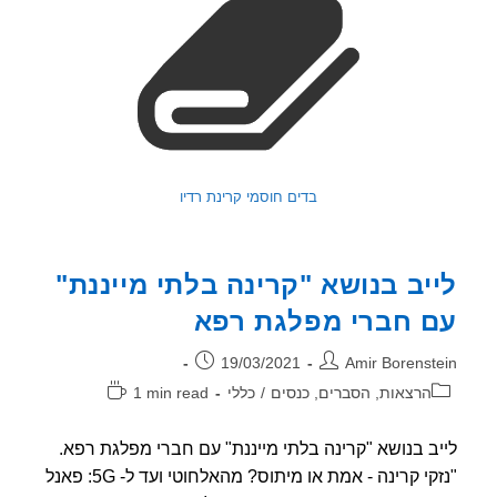
בדים חוסמי קרינת רדיו
יב בנושא "קרינה בלתי מייננת"
 חברי מפלגת רפא
ר:
פורסם:
19/03/2021
Amir Borenst
וריה:
זמן
הרצאות, הסברים, כנסים
/
כללי
1 min read
קריאה:
ב בנושא "קרינה בלתי מייננת" עם חברי מפלגת רפא.
"נזקי קרינה - אמת או מיתוס? מהאלחוטי ועד ל- 5G: פאנל