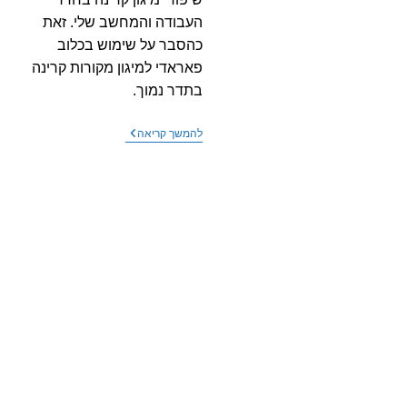
העבודה והמחשב שלי. זאת
כהסבר על שימוש בכלוב
פאראדי למיגון מקורות קרינה
בתדר נמוך.
ללכת
להמשך קריאה
לישון
בלי
כאב
ראש
–
(שיפורי
קרינה
בחדר
העבודה
–
חלק
5)