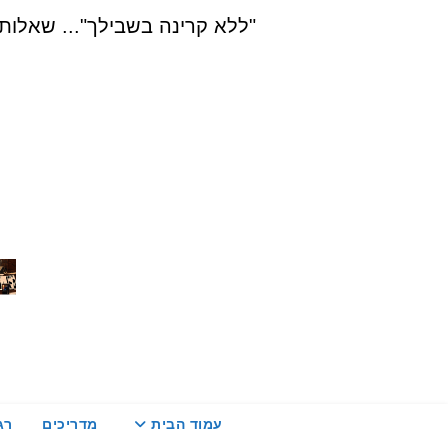
Ski
"ללא קרינה בשבילך"... שאלות, הדרכה ויעוץ בת
t
conten
עמוד הבית
מדריכים
רג