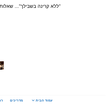
Ski
"ללא קרינה בשבילך"... שאלות, הדרכה ויעוץ בת
t
conten
עמוד הבית
מדריכים
רג