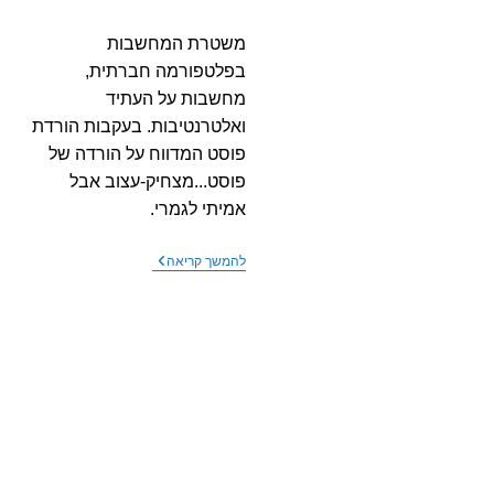
קריאה:
משטרת המחשבות
בפלטפורמה חברתית,
מחשבות על העתיד
ואלטרנטיבות. בעקבות הורדת
פוסט המדווח על הורדה של
פוסט...מצחיק-עצוב אבל
אמיתי לגמרי.
רובוטים
להמשך קריאה
בלופ
אינסופי
–
משטרת
המחשבות
בפלטפורמה
חברתית
מכה
שנית