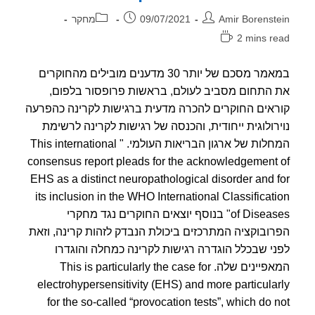
ר:
פורסם:
קטגוריה:
Amir Borenst
09/07/2021
מחקר
2 mins r
אה:
במאמר מסכם של יותר 30 מדענים מובילים מהחוקרים
התחום מסביב לעולם, בראשות פרופסור בלפום,
אים החוקרים להכרה מדעית ברגישות לקרינה כהפרעה
רולוגית ייחודית, והכנסה של רגישות לקרינה לרשימת
המחלות של ארגון הבריאות העולמי. " This international
consensus report pleads for the acknowledgement
EHS as a distinct neuropathological disorder and 
its inclusion in the WHO International Classificat
of Diseases" בנוסף יוצאים החוקרים נגד מחקרי
ובוקציה המתרכזים ביכולת הנבדק לזהות קרינה, וזאת
י שבכלל הוגדרה רגישות לקרינה כמחלה והוגדרו
המאפיינים שלה. This is particularly the case for
electrohypersensitivity (EHS) and more particula
for the so-called “provocation tests”, which do 