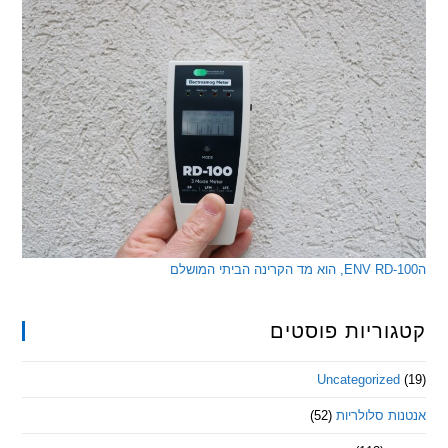
ריות פוסטים
Uncategorize
 סלולריות
(52)