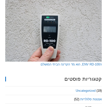
ריות פוסטים
Uncategorize
 סלולריות
(52)