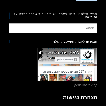
ו מילה או ביטוי באתר, יש סיכוי טוב שכבר כתבנו על
משהו
Press
Escape
to
רפו לקבות הפייסבוק שלנו
close
the
search
panel.
צת הפייסבוק
הרת נגישות