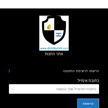
ה"טלקסטריון"
מ1984
אתר החנות
מו לרשימת התפוצה
בת אימייל