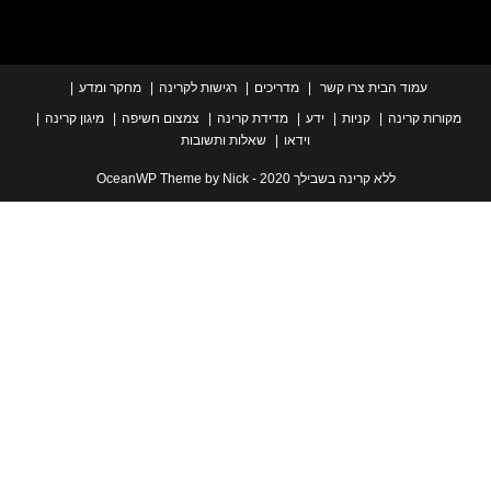
עמוד הבית
צרו קשר
מדריכים
רגישות לקרינה
מחקר ומדע
ת קרינה
קניות
ידע
מדידת קרינה
צמצום חשיפה
מיגון קרינה
וידאו
שאלות ותשובות
ללא קרינה בשבילך 2020 - OceanWP Theme by Nick