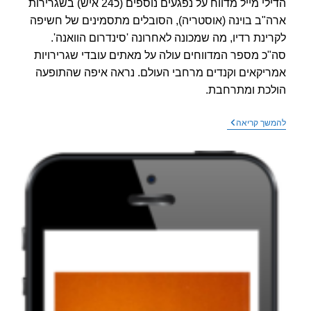
הדילי מייל מדווח על נפגעים נוספים (כ24 איש) בשגרירות
"ב בוינה (אוסטריה), הסובלים מתסמינים של חשיפה
ינת רדיו, מה שמכונה לאחרונה 'סינדרום הוואנה'.
כ מספר המדווחים עולה על מאתים עובדי שגרירויות
יקאים וקנדים מרחבי העולם. נראה איפה שהתופעה
כת ומתרחבת.
עוד
שך קריאה
ועוד
נפגעים
מקרינת
רדיו
מדווחים
בשגריריות
ברחבי
העולם