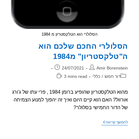
הסלולרי הוא הטלקסטריון מ 1984
לולרי החכם שלכם הוא
טלקסטריון" מ1984
ר:
פורסם:
24/07/2021
Amir Borenst
וריה:
זמן
דור חמש
/
כללי
3 mins read
קריאה:
מהוא הטלקסטריון שהופיע ברומן 1984 , פרי עתו של ג'ורג
וול? האם הוא קיים היום ואיך זה יהפוך למנוע הצמיחה
הדור החמישי בסלולר?
הסלולרי
שך קריאה
החכם
שלכם
הוא