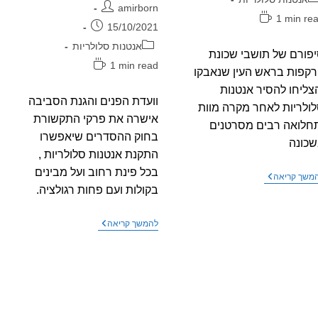
מחבר:
amirborn
ן
1 min re
פורסם:
15/10/2021
יאה:
קטגוריה:
אנטנות סלולריות
פורם של תושבי שכונת
זמן
1 min read
קפות בראש העין שנאבקו
קריאה:
צליחו להסיר אנטנות
וועדת הפנים והגנת הסביבה
ולריות לאחר מקרה מוות
אישרה את פרקי התקשורת
חלואה רבים מסרטנים
בחוק ההסדרים שיאפשרו
כונה
התקנת אנטנות סלולריות ,
בכל פינת רחוב ועל מבינים
נפגעי
משך קריאה
האנטנות
בקולות ועם פחות רגולציה.
מראש
העין
–
וועדת
להמשך קריאה
סרטון
הפנים
עדויות
והגנת
הסביבה
אישרה
את
פרקי
התקשורת
בחוק