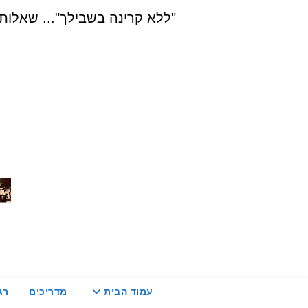
Ski
"ללא קרינה בשבילך"... שאלות, הדרכה ויעוץ בת
t
conten
עמוד הבית
מדריכים
רג