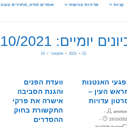
קניות
מדיניות ונגישות
אומרים תודה, מחזירים טובה :
ים יומיים: 15/10/2021
>
2021
>
אוקטובר
>
15
פגעי האנטנות
וועדת הפנים
ראש העין –
והגנת הסביבה
רטון עדויות
אישרה את פרקי
התקשורת בחוק
בר:
amirbo
ההסדרים
רסם:
15/10/20
גוריה:
אנטנות סלולריות