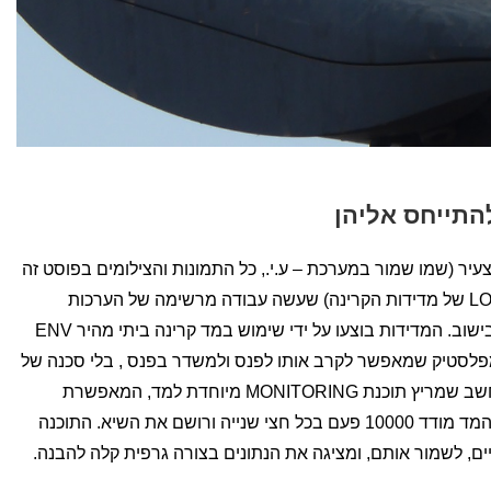
התייחס אליהן
ר (שמו שמור במערכת – ע.י., כל התמונות והצילומים בפוסט זה
בוצעו על ידו ונשלחו אלי בצירוף קבצי LOG של מדידות הקרינה) שעשה עבודה מרשימה של הערכות
ומדידה, תוצאות מדידה של פנסי רחוב בישוב. המדידות בוצעו על ידי שימוש במד קרינה ביתי מהיר ENV
וך מפלסטיק שמאפשר לקרב אותו לפנס ולמשדר בפנס , בלי סכנה של
נפילה או התחשמלות. המד מחובר למחשב שמריץ תוכנת MONITORING מיוחדת למד, המאפשרת
"להקליט" (ללכוד) את תוצאות המדידה. המד מודד 10000 פעם בכל חצי שנייה ורושם את השיא. התוכנה
 לשמור אותם, ומציגה את הנתונים בצורה גרפית קלה להבנה.