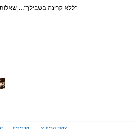
Ski
"ללא קרינה בשבילך"... שאלות, הדרכה ויעוץ בת
t
conten
עמוד הבית
מדריכים
רג