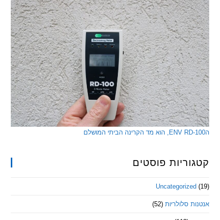
ריות פוסטים
Uncategorize
 סלולריות
(52)