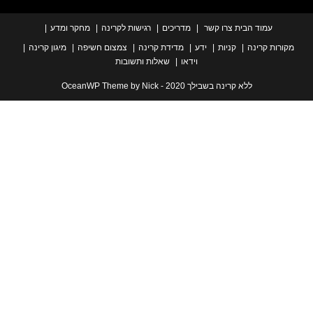
עמוד הבית
צרו קשר
מדריכים
רגישות לקרינה
מחקר ומדע
ת קרינה
קניות
ידע
מדידת קרינה
צמצום חשיפה
מיגון קרינה
וידאו
שאלות ותשובות
ללא קרינה בשבילך 2020 - OceanWP Theme by Nick