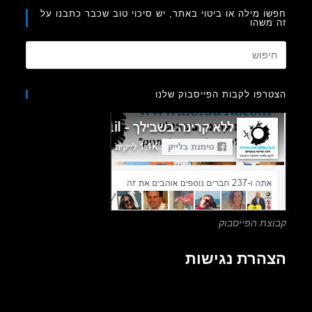
ו מילה או ביטוי באתר, יש סיכוי טוב שכבר כתבנו על
משהו
Press
Escape
to
רפו לקבות הפייסבוק שלנו
close
the
search
panel.
צת הפייסבוק
הרת נגישות