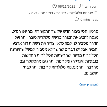
ר:
פורסם:
08/11/2021
amirb
וריה:
אנטנות סלולריות
/
ביקורת
/
דור חמש
/
דעה
6 mins r
אה:
ון יחסי ציבור חדש של שר התקשורת, מר יועז הנדל,
ה להציג את הצורך ברשת סלולרית טובה יותר ועל
ך מסביר לנו למה כדאי וצריך את רשתות דור ארבע
ש. אבל יש דברים שהשר לא מסביר, למשל שהקרינה
ולרית מזיקה, שהרשתות הסלולריות החדשות
זניות (אנרגיה) ומקרינות יותר (גם מהסלולרי וגם
בה יותר אנטנות סלולריות קרובות יותר לבתי
בים).
שר
שך קריאה
התקשורת
מדגמן
צורך
ברשת
סלולרית