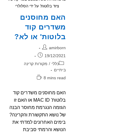
ציוד בלוטות' על ידי הסלולרי
האם מחוסנים
משדרים קוד
בלוטות' או לא?
מחבר:
amirborn
פורסם:
19/12/2021
קטגוריה:
כללי
/
מקורות קרינה
ביתיים
זמן
8 mins read
קריאה:
האם מחוסנים משדרים קוד
בלוטות' MAC ID או האם זו
הגזמה הנגרמת מחוסר הבנה
של נושא התקשורת והקרינה?
בימים האחרונים למדתי את
הנושא והרמתי סביבת