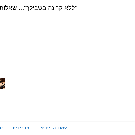
Ski
"ללא קרינה בשבילך"... שאלות, הדרכה ויעוץ בת
t
conten
עמוד הבית
מדריכים
רג