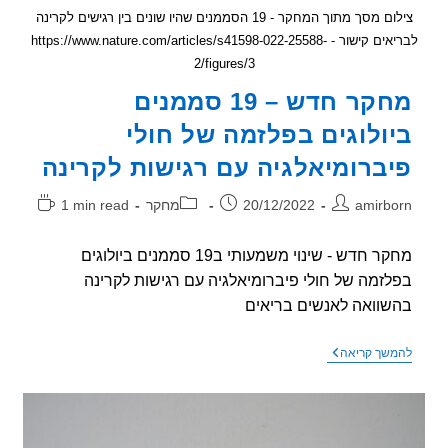
צילום מסך מתוך המחקר - 19 הסממנים שהיו שונים בין רגישים לקרינה
לבריאים קישור - https://www.nature.com/articles/s41598-022-25588-
2/figures/3
מחקר חדש – 19 סממנים
ולוגים בפלזמה של חולי
ברומיאלגיה עם רגישות לקרינה
ר:
פורסם:
קטגוריה:
זמן
amirb
20/12/2022
מחקר
1 min read
קריאה:
מחקר חדש - שינוי משמעותי ב19 סממנים ביולוגים
זמה של חולי פיברומיאלגיה עם רגישות לקרינה
וואה לאנשים בריאים
מחקר
שך קריאה
חדש
–
19
סממנים
ביולוגים