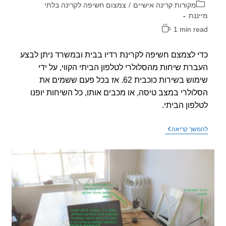
וריה:
מקורות קרינה אישיים
/
צמצום חשיפה לקרינה בלתי
ננת
1 min r
אה:
 לצמצם חשיפה לקרינת רדיו בבית ובמשרד ניתן לבצע
רת שיחות מהסלולרי לטלפון הביתי הקווי, על ידי
שימוש בשירות כוכבית 62. אז בכל פעם ששמים את
ולרי במצב טיסה, או מכבים אותו, כל השיחות יופנו
פון הביתי.
סרטון
שך קריאה
הסבר
איך
לבצע
הפניית
שיחות
מהסלולרי
המקרין
לטלפון
הביתי
הקווי