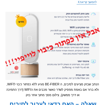
דגשים
שך קריאה
על
התמודדות
מנטאלית
עם
רגישות
לקרינה:
הנתב שבזק מציעים לסיבים, ה BE-FIBER מגיע ללא כפתור כיבוי לWIFI,
ולא ברור אם באמת מפסיק לשדר כאשר מכבים את הWIFI (דרך התמיכה
או דרך ממשק), צילום מסך מתוך אתר בזק
לה – האם כדאי לעבור לסיבים