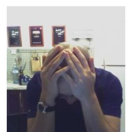
הנזק
היחיד
של
קרינת
רדיו
מהסלולרי
הוא
חימום?