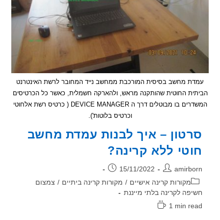
 מחשב בסיסית המורכבת ממחשב נייד המחובר לרשת האינטרנט
ת החוטית שהותקנה מראש, ולהארקה חשמלית, כאשר כל הכרטיסים
המשדרים בו מבוטלים דרך ה DEVICE MANAGER ( כרטיס רשת אלחוטי
וכרטיס בלוטות').
טון –
איך לבנות עמדת מחשב
טי ללא קרינה?
ר:
פורסם:
15/11/2022
amirb
וריה:
מקורות קרינה אישיים
/
מקורות קרינה ביתיים
/
צמצום
פה לקרינה בלתי מייננת
1 min r
אה: