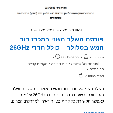
מבד
חוסם
קרינת
רדיו
צילום מסך של עמוד השאר של המכרז
רסם השלב השני במכרז דור
ש בסלולר – כולל תדרי 26GHz
ר:
פורסם:
08/12/2022
amirb
וריה:
אנטנות סלולריות
/
זיהום סביבה
/
מקורות קרינה
בתיים
2 mins r
אה:
ב השני של מכרז דור חמש בסלולר. במסגרת השלב
הזה יחולקו רצועות תדרים בתחום ה26GHz על מנת
שר תקשורת סלולרית בטווח ראיה ולמרחקים קצרים.