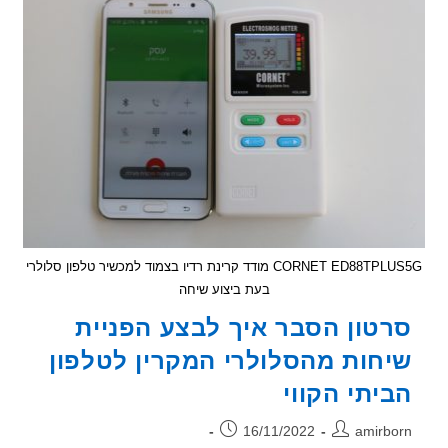
חוטית
CORNET ED88TPLUS5G מודד קרינת רדיו בצמוד למכשיר טלפון סלולרי
בעת ביצוע שיחה
טון הסבר איך לבצע הפניית
חות מהסלולרי המקרין לטלפון
יתי הקווי
ר:
פורסם:
16/11/2022
amirb