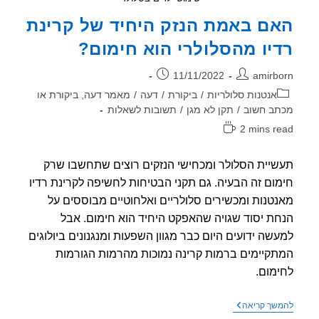
ם באמת הנזק היחיד של קרינת
יו מהסלולרי הוא חימום?
ר:
פורסם:
11/11/2022
amirb
וריה:
אנטנות סלולריות
/
ביקורת
/
דעה
/
מאמר דעה, ביקורת או
ב חשוב
/
תקן לא מגן
/
תשובות לשאלות
2 mins r
אה:
יית הסלולר ומכחישי הנזקים רוצים שתחשבו שרק
ום זה הבעיה. גם תקני הבטיחות לחשיפה לקרינת רדיו
טנות ומכשירים סלולריים ואלחוטיים מבוססים על
ת יסוד שגויה שהאפקט היחיד הוא חימום. אבל
שה ידועים היום כבר מגוון השפעות ומנגנונים ביולוגים
קיימים ברמות קרינה נמוכות מהרמות הגורמות
מום.
האם
שך קריאה
באמת