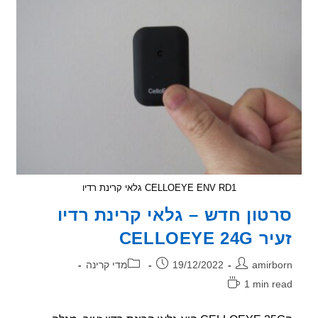
בפלזמה
של
חולי
פיברומיאלגיה
עם
רגישות
לקרינה
CELLOEYE ENV RD1 גלאי קרינת רדיו
טון חדש – גלאי קרינת רדיו
CELLOEYE 24
ר:
פורסם:
קטגוריה:
amirb
19/12/2022
מדי קרינה
1 min r
אה: