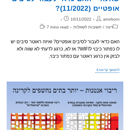
יים (11/2022)?
ר:
פורסם:
10/11/2022
amirb
וריה:
זמן
דעה
/
תשובות לשאלות
7 mins read
קריאה:
 כדאי לעבור לסיבים אופטיים? ואיזה ראוטר סיבים יש
לו כפתור כיבוי לWIFI? אז לא, כרגע לדעתי לא שווה ולא
ק אין כרגע ראוטר עם כפתור כיבוי.
שאלה
שך קריאה
–
האם
כדאי
לעבור
לסיבים
אופטיים
(11/2022)?