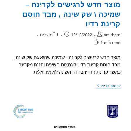
צר חדש לרגישים לקרינה –
יכה \ שק שינה , מבד חוסם
ינת רדיו
ר:
פורסם:
קטגוריה:
amirb
12/12/2022
מוצרים
1 min r
אה:
ר חדש לרגישים לקרינה - שמיכה שהיא גם שק שינה ,
 חוסם קרינת רדיו, לצמצום חשיפה והגנה מקרינה
ר קרינת הרדיו בחדר השינה לא אידיאלית
מוצר
שך קריאה
חדש
לרגישים
לקרינה
–
שמיכה
\
שק
שינה
,