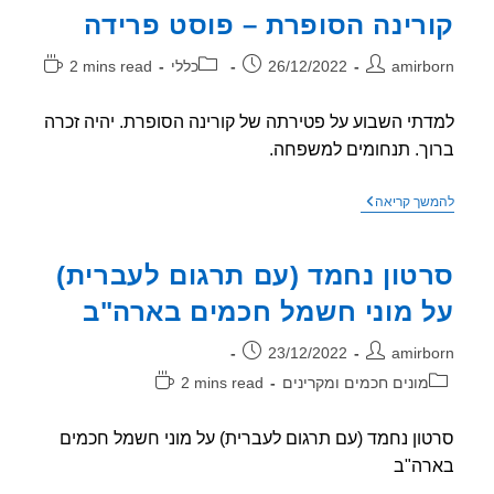
רינה הסופרת – פוסט פרידה
ר:
פורסם:
קטגוריה:
זמן
amirb
26/12/2022
כללי
2 mins read
קריאה:
תי השבוע על פטירתה של קורינה הסופרת. יהיה זכרה
ך. תנחומים למשפחה.
קורינה
שך קריאה
הסופרת
–
פוסט
טון נחמד (עם תרגום לעברית)
פרידה
 מוני חשמל חכמים בארה"ב
ר:
פורסם:
23/12/2022
amirb
וריה:
זמן
מונים חכמים ומקרינים
2 mins read
קריאה:
ון נחמד (עם תרגום לעברית) על מוני חשמל חכמים
רה"ב