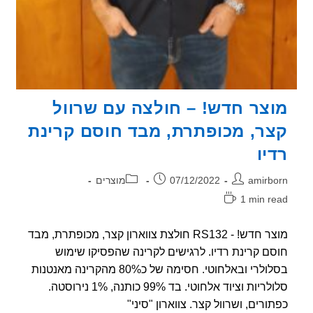
צר חדש! – חולצה עם שרוול
ר, מכופתרת, מבד חוסם קרינת
יו
ר:
פורסם:
קטגוריה:
amirb
07/12/2022
מוצרים
1 min r
אה:
מוצר חדש! - RS132 חולצת צווארון קצר, מכופתרת, מבד
ם קרינת רדיו. לרגישים לקרינה שהפסיקו שימוש
בסלולרי ובאלחוטי. חסימה של כ80% מהקרינה מאנטנות
סלולריות וציוד אלחוטי. בד 99% כותנה, 1% נירוסטה.
ורים, ושרוול קצר. צווארון "סיני"