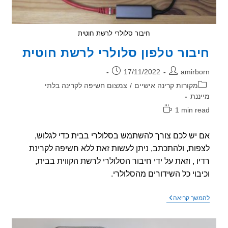
חיבור סלולרי לרשת חוטית
בור טלפון סלולרי לרשת חוטית
ר:
פורסם:
17/11/2022
amirb
וריה:
מקורות קרינה אישיים
/
צמצום חשיפה לקרינה בלתי
ננת
1 min r
אה:
יש לכם צורך להשתמש בסלולרי בבית כדי לגלוש,
ות, ולהתכתב, ניתן לעשות זאת ללא חשיפה לקרינת
ו , וזאת על ידי חיבור הסלולרי לרשת הקווית בבית,
בוי כל השידורים מהסלולרי.
חיבור
שך קריאה
טלפון
סלולרי
לרשת