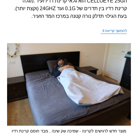
הCELLOEYE 25G הוא גלאי קרינת רדיו זעיר .מגלה
קרינת רדיו בין תדרים של 0.1G ועד 24GHZ (וקצת יותר).
 הגילוי תדלק נורה קטנה במרכז המד הזעיר.
סרטון
שך קריאה
חדש
–
גלאי
קרינת
רדיו
זעיר
CELLOEYE
24G
ר חדש לרגישים לקרינה - שמיכה שק שינה , מבד חוסם קרינת רדיו