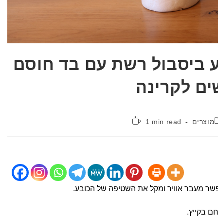
ע ביסבול רשת עם בד חוסם
ים לקרינה
קטגוריה:
זמן
מוצרים
1 min read
קריאה:
ר מעבר אוויר ומקל את השטיפה של הכובע.
חם בקייץ.