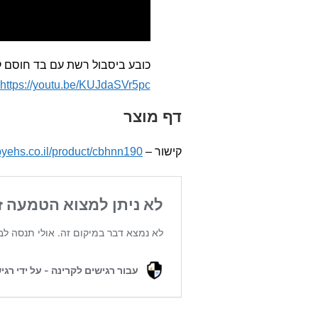
כובע ביסבול רשת עם בד חוסם קר
https://youtu.be/KUJdaSVr5pc
דף מוצר
קישור –
yehs.co.il/product/cbhnn190/