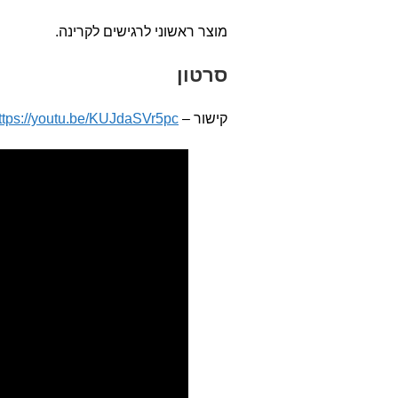
מוצר ראשוני לרגישים לקרינה.
סרטון
קישור –
ttps://youtu.be/KUJdaSVr5pc