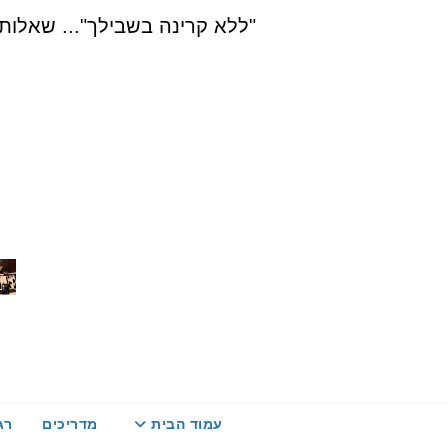
Ski
"ללא קרינה בשבילך"... שאלות, הדרכה ויעוץ בת
t
conten
עמוד הבית
מדריכים
רג