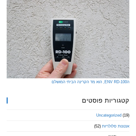
ריות פוסטים
Uncategorize
 סלולריות
(52)