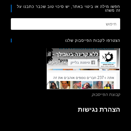
ו מילה או ביטוי באתר, יש סיכוי טוב שכבר כתבנו על
משהו
Press
Escape
to
רפו לקבות הפייסבוק שלנו
close
the
search
panel.
צת הפייסבוק
הרת נגישות