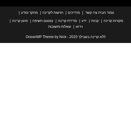
עמוד הבית
צרו קשר
מדריכים
רגישות לקרינה
מחקר ומדע
ת קרינה
קניות
ידע
מדידת קרינה
צמצום חשיפה
מיגון קרינה
וידאו
שאלות ותשובות
ללא קרינה בשבילך 2020 - OceanWP Theme by Nick