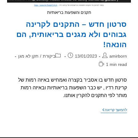
תקנים והשפעות בריאותיות
טון חדש – התקנים לקרינה
והים ולא מגנים בריאותית, הם
נאה!
ר:
פורסם:
קטגוריה:
amirb
13/01/2023
ביקורת
/
תקן לא מגן
1 min r
אה:
ון חדש בו אסביר בקצרה ואמחיש באיזה רמות של
נת רדיו , יש כבר השפעות בריאותיות ובאיזה רמות
ר לפי התקנים להקרין אותנו.
סרטון
שך קריאה
חדש
–
התקנים
לקרינה
גבוהים