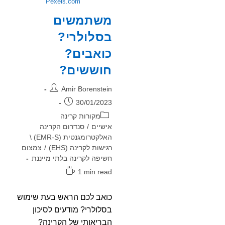
Pexels.com
משתמשים
בסלולרי?
כואבים?
חוששים?
מחבר:
Amir Borenstein
פורסם:
30/01/2023
קטגוריה:
מקורות קרינה
אישיים
/
סנדרום הקרינה
האלקטרומגנטית (EMR-S) \
רגישות לקרינה (EHS)
/
צמצום
חשיפה לקרינה בלתי מייננת
זמן
1 min read
קריאה:
כואב לכם הראש בעת שימוש
בסלולרי? מודעים לסיכון
הבריאותי של הקרינה?