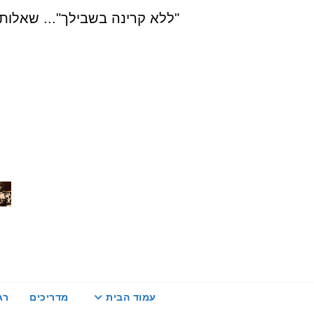
Ski
"ללא קרינה בשבילך"... שאלות, הדרכה ויעוץ בת
t
conten
עמוד הבית
מדריכים
רג