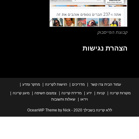
panel.
צת הפייסבוק
הרת נגישות
עמוד הבית
צרו קשר
מדריכים
רגישות לקרינה
מחקר ומדע
ת קרינה
קניות
ידע
מדידת קרינה
צמצום חשיפה
מיגון קרינה
וידאו
שאלות ותשובות
ללא קרינה בשבילך 2020 - OceanWP Theme by Nick