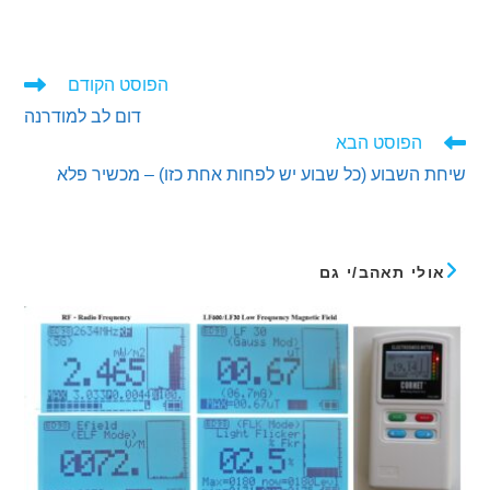
הפוסט הקודם
ים
דום לב למודרנה
ם
הפוסט הבא
השבוע (כל שבוע יש לפחות אחת כזו) – מכשיר פלא
לי תאהב/י גם