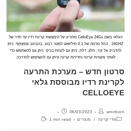
הגלאי בשם CelloEye 24Gs מתריע על הימצאות קרינת רדיו עד תדר של
24GHZ , החל מרמה של 0.1 מיליוואט למטר רבוע, בהבהוב וצפצפוף. ניתן
יק על קיר, חלון, דלת, ניתן גם לקחת בכיס. ניתן גם להשתמש כדי
אתר מקורות קרינה וחדירות קרינה וניתן גם להשתמש להדרכה.
ון חדש – מערכת התרעה
ינת רדיו מבוססת גלאי
CELLOE
:
פורסם:
06/03/2023
ami
יה:
זמן
די קרינה
/
מוצרים
1 min read
קריאה: