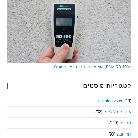
ריות פוסטים
Uncategorize
 סלולריות
(52)
ת
(113)
מש
(90)