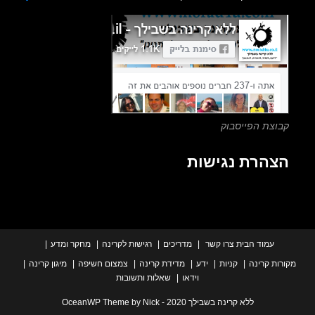
close
the
search
panel.
צת הפייסבוק
הרת נגישות
עמוד הבית
צרו קשר
מדריכים
רגישות לקרינה
מחקר ומדע
ת קרינה
קניות
ידע
מדידת קרינה
צמצום חשיפה
מיגון קרינה
וידאו
שאלות ותשובות
ללא קרינה בשבילך 2020 - OceanWP Theme by Nick