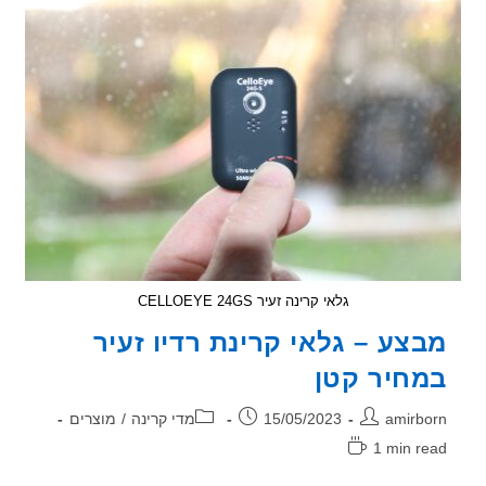
(או
השנוא)
הוא
מקור
הקרינה
המרכזי
גלאי קרינה זעיר CELLOEYE 24GS
צע – גלאי קרינת רדיו זעיר
חיר קטן
ר:
פורסם:
קטגוריה:
amirb
15/05/2023
מדי קרינה
/
מוצרים
1 min r
אה: