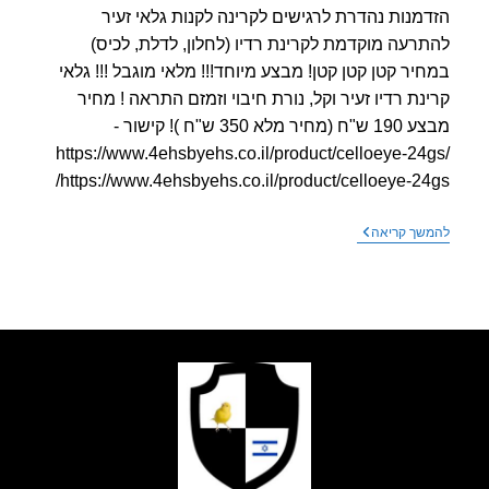
מנות נהדרת לרגישים לקרינה לקנות גלאי זעיר
רעה מוקדמת לקרינת רדיו (לחלון, לדלת, לכיס)
יר קטן קטן קטן! מבצע מיוחד!!! מלאי מוגבל !!! גלאי
נת רדיו זעיר וקל, נורת חיבוי וזמזם התראה ! מחיר
מבצע 190 ש"ח (מחיר מלא 350 ש"ח )! קישור -
https://www.4ehsbyehs.co.il/product/celloeye-24
https://www.4ehsbyehs.co.il/product/celloeye-24
מבצע
שך קריאה
–
גלאי
קרינת
רדיו
זעיר
במחיר
קטן