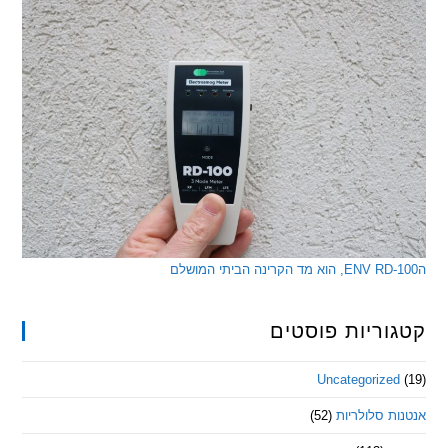
ריות פוסטים
Uncategorize
 סלולריות
(52)