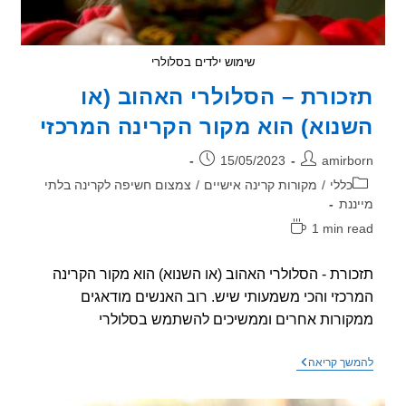
שימוש ילדים בסלולרי
כורת – הסלולרי האהוב (או
נוא) הוא מקור הקרינה המרכזי
ר:
פורסם:
15/05/2023
amirb
וריה:
כללי
/
מקורות קרינה אישיים
/
צמצום חשיפה לקרינה בלתי
ננת
1 min r
אה:
ורת - הסלולרי האהוב (או השנוא) הוא מקור הקרינה
כזי והכי משמעותי שיש. רוב האנשים מודאגים
ורות אחרים וממשיכים להשתמש בסלולרי
תזכורת
שך קריאה
–
הסלולרי
האהוב