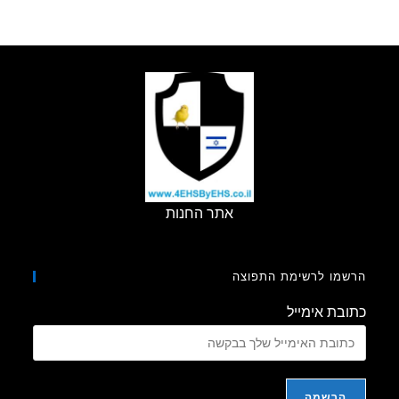
מול
בתי
תושבים
–
סרטון
מארה"ב
אתר החנות
מו לרשימת התפוצה
בת אימייל