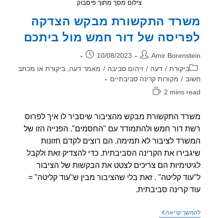
צילום מסך מתוך פיסבוק
רד התקשורת מבקש הצדקה
ריסה של דור חמש מול ביתכם
ר:
פורסם:
10/08/2023
Amir Borenst
וריה:
ביקורת
/
דעה
/
זיהום סביבה
/
מאמר דעה, ביקורת או מכתב
ב
/
מקורות קרינה סביבתיים
2 mins r
אה:
ד התקשורת מבקש מהציבור שיסביר לו איך לפרוס
 דור חמש ולהתמודד עם "החסמים". הפנייה הזו של
רד לציבור לא תמימה. הם רוצים לקדם חזונות
בירו את הקרינה הסביבתית. כדי להצדיק זאת ולקבל
טימיות הם צריכים לצטט את הבקשות של הציבור
וד קליטה" . זאת בלי שהציבור מבין ש"עוד קליטה" =
 קרינה סביבתית.
משרד
שך קריאה