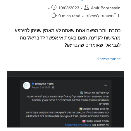
ר:
פורסם:
10/08/2023
Amir Borenst
וריה:
זמן
תשובות לשאלות
0 mins read
קריאה:
ת יותר מפעם אחת שאתה לא מאמין שניתן להירפא
ישות לקרינה. האם באמת אי אפשר להבריא? מה
י אלו שאומרים שהבריאו?
שאלה
שך קריאה
–
האם
אפשר
להבריא
מרגישות
לקרינה?