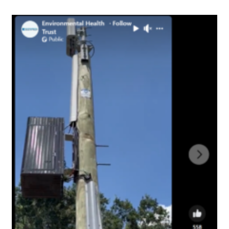
התקשורת
מבקש
הצדקה
לפריסה
של
דור
חמש
מול
ביתכם