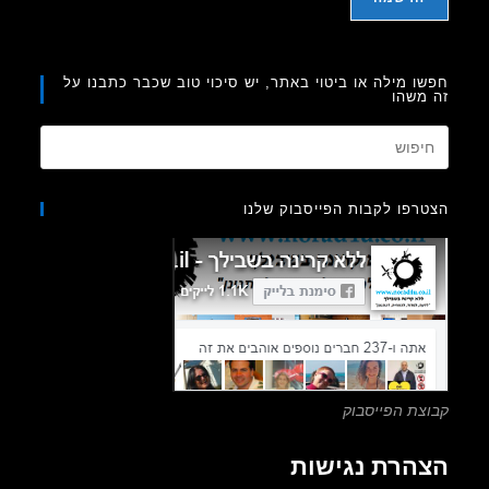
ו מילה או ביטוי באתר, יש סיכוי טוב שכבר כתבנו על
משהו
Press
Escape
to
רפו לקבות הפייסבוק שלנו
close
the
search
panel.
צת הפייסבוק
הרת נגישות