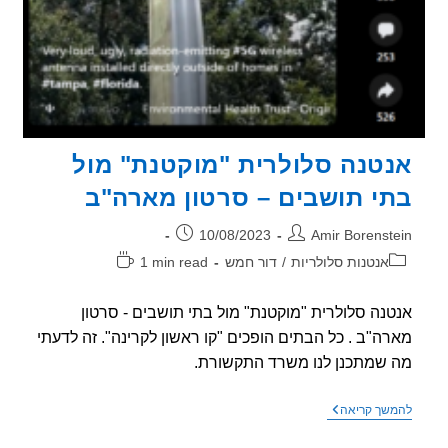
טנה סלולרית "מוקטנת" מול
י תושבים – סרטון מארה"ב
ר:
פורסם:
10/08/2023
Amir Borenst
וריה:
זמן
אנטנות סלולריות
/
דור חמש
1 min read
קריאה:
נה סלולרית "מוקטנת" מול בתי תושבים - סרטון
ה"ב . כל הבתים הופכים "קו ראשון לקרינה". זה לדעתי
שמתכנן לנו משרד התקשורת.
אנטנה
שך קריאה
סלולרית
"מוקטנת"