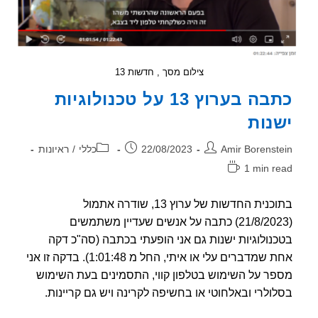
צילום מסך , חדשות 13
כתבה בערוץ 13 על טכנולוגיות
נות
ר:
פורסם:
קטגוריה:
Amir Borenst
22/08/2023
כללי
/
ראיונות
1 min r
אה:
בתוכנית החדשות של ערוץ 13, שודרה אתמול
(21/8/2023) כתבה על אנשים שעדיין משתמשים
נולוגיות ישנות גם אני הופעתי בכתבה (סה"כ דקה
אחת שמדברים עלי או איתי, החל מ 1:01:48). בדקה זו אני
ר על השימוש בטלפון קווי, התסמינים בעת השימוש
ולרי ובאלחוטי או בחשיפה לקרינה ויש גם קריינות.