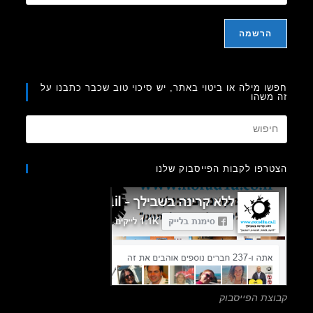
ו מילה או ביטוי באתר, יש סיכוי טוב שכבר כתבנו על
משהו
Press
Escape
to
רפו לקבות הפייסבוק שלנו
close
the
search
panel.
צת הפייסבוק