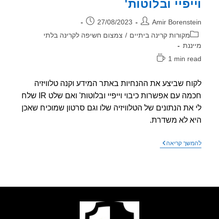
יפיי ובלוטות'
ר:
פורסם:
27/08/2023
Amir Borenst
וריה:
מקורות קרינה ביתיים
/
צמצום חשיפה לקרינה בלתי
ננת
1 min r
אה:
ח שביצע את ההנחיות באתר המידע וקנה טלוויזיה
חכמה עם אפשרות כיבוי וייפיי ובלוטות' ואם שלט IR שלח
את הנתונים של הטלוויזיה שלו וגם סרטון שמוכיח שאכן
 לא משדרת.
טלוויזיה
שך קריאה
חכמה
עם
אפשרות
כיבוי
וייפיי
ובלוטות'