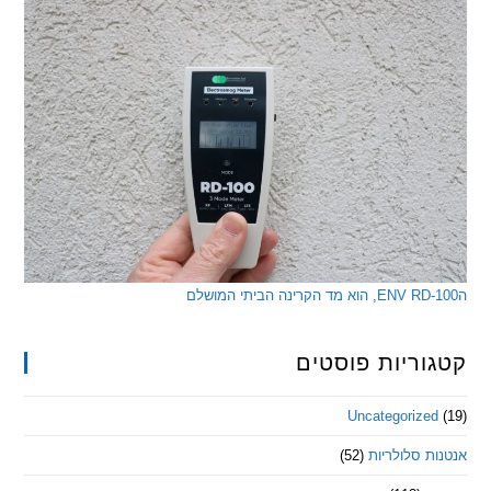
ריות פוסטים
Uncategorize
 סלולריות
(52)