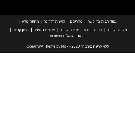
עמוד הבית
צרו קשר
מדריכים
רגישות לקרינה
מחקר ומדע
ת קרינה
קניות
ידע
מדידת קרינה
צמצום חשיפה
מיגון קרינה
וידאו
שאלות ותשובות
ללא קרינה בשבילך 2020 - OceanWP Theme by Nick