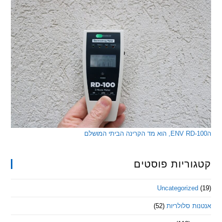
ריות פוסטים
Uncategorize
 סלולריות
(52)