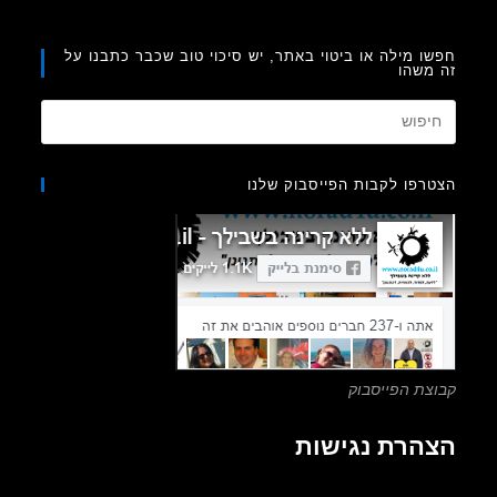
ו מילה או ביטוי באתר, יש סיכוי טוב שכבר כתבנו על
משהו
Press
Escape
to
רפו לקבות הפייסבוק שלנו
close
the
search
panel.
צת הפייסבוק
הרת נגישות