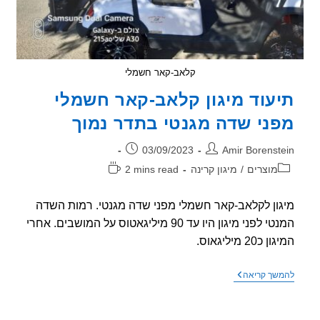
קלאב-קאר חשמלי
עוד מיגון קלאב-קאר חשמלי
ני שדה מגנטי בתדר נמוך
ר:
פורסם:
03/09/2023
Amir Borenst
וריה:
זמן
מוצרים
/
מיגון קרינה
2 mins read
קריאה:
ון לקלאב-קאר חשמלי מפני שדה מגנטי. רמות השדה
המנטי לפני מיגון היו עד 90 מיליגאטוס על המושבים. אחרי
כ20 מיליגאוס.
תיעוד
שך קריאה
מיגון
קלאב-קאר
חשמלי