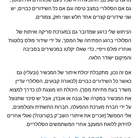
 הסלולרי במצב טיסה וגם אם כל השידורים כבויים, יש
ידורים קצרים אחד חלש ושני חזק, צמודים.
ש שלי כרגע שמדובר גם במערכת סריקה ואיתות של
רי ברגע הפתיחה של המסך, על ידי שידור פולס בלוטות'
ו פולס וייפיי, כדי שאלו יקלטו במכשירים בסביבה
ום ישודר הלאה.
 נכון, מתקבלת יכולת איתור של המכשיר (ובעליו) גם
כל השידורים כבויים (לכאורה קבועים, הסלולרי עדיין
בעת פתיחת מסך). היכולת הזו מוצגת לנו כדרך למצוא
כשיר במקרה של גנבה או אובדן, אבל יש סיכוי שתנוצל
י חברת מערכת ההפעלה, חברות התשתית והטלפונים,
ממשל (זוכרים את איתורי השב"ק בקורונה?) ואולי אחרים
וק ללואת המעקב אחרי המשתמשים הסלולריים.