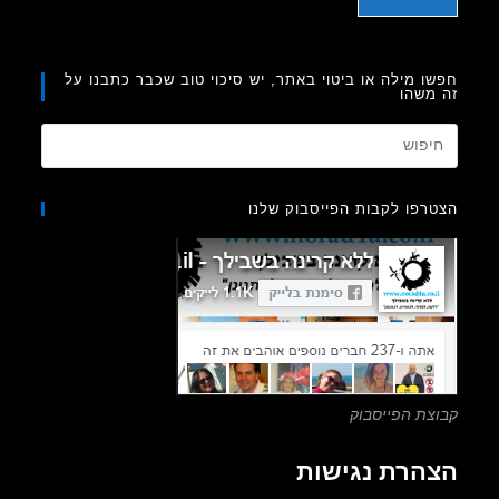
ו מילה או ביטוי באתר, יש סיכוי טוב שכבר כתבנו על
משהו
Press
Escape
to
רפו לקבות הפייסבוק שלנו
close
the
search
panel.
צת הפייסבוק
הרת נגישות