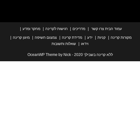
עמוד הבית
צרו קשר
מדריכים
רגישות לקרינה
מחקר ומדע
ת קרינה
קניות
ידע
מדידת קרינה
צמצום חשיפה
מיגון קרינה
וידאו
שאלות ותשובות
ללא קרינה בשבילך 2020 - OceanWP Theme by Nick