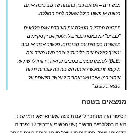
שירים – גם אם כבו, בהנחה שהגנב כיבה אותם
וונה או פשוט בגלל שאזלה להם הסוללה.
כונה החדשה מנצלת את העובדה שגם טלפונים
בויים" לא באמת כבויים לחלוטין ועדיין מקיימים
שורת בסיסית עם סביבתם: מכשיר אבוד או גנוב
שיך לשלוח אות בלוטות' שצורך מעט מאוד זרם
(BLE) לסמארטפונים בסביבתו, ואלה ידווחו לרשת על
קומו. זו למעשה אותה השיטה בה עובדות תגיות
תור כמו אייר טאג ואחרות שעכשיו מיושמת על
ארטפונים."
אים בשטח
ר הזה מתחבר לי עם תופעה שאני ואריאל רומי שנינו
רואים בסלולריים חדשים (שני מכשירי אנדרויד 12 נפרדים
ים שונים). התופעה היא שכל פעם שפותחים את המסך,