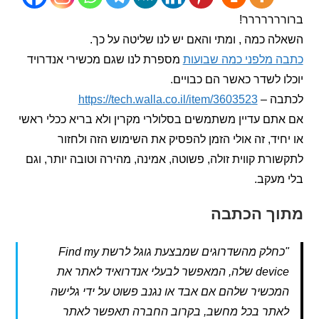
רררררר!
 כמה , ומתי והאם יש לנו שליטה על כך.
 מלפני כמה שבועות
מספרת לנו שגם מכשירי אנדרויד
 לשדר כאשר הם כבויים.
ה –
https://tech.walla.co.il/item/3603523
ם עדיין משתמשים בסלולרי מקרין ולא בריא ככלי ראשי
יד, זה אולי הזמן להפסיק את השימוש הזה ולחזור
רת קווית זולה, פשוטה, אמינה, מהירה וטובה יותר, וגם
עקב.
ך הכתבה
"כחלק מהשדרוגים שמבצעת גוגל לרשת Find my
device שלה, המאפשר לבעלי אנדרואיד לאתר את
כשיר שלהם אם אבד או נגנב פשוט על ידי גלישה
תר בכל מחשב, בקרוב החברה תאפשר לאתר