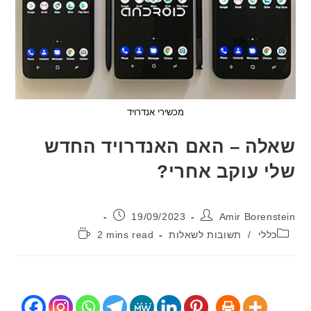
מכשירי אנדרויד
ה – האם האנדרויד החדש
 עוקב אחרי?
:
פורסם:
19/09/2023
Amir Boren
יה:
זמן
ללי
/
תשובות לשאלות
2 mins read
קריאה: