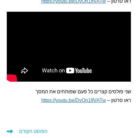
רטון –
https://youtu.be/DvQn1IfVATw
פולסים קצרים כל פעם שפותחים את המסך
רטון –
https://youtu.be/DvQn1IfVATw
הפוסט הקודם
ים