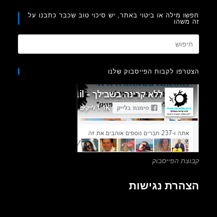
ו מילה או ביטוי באתר, יש סיכוי טוב שכבר כתבנו על
משהו
Press
Escape
to
רפו לקבות הפייסבוק שלנו
close
the
search
panel.
צת הפייסבוק
הרת נגישות