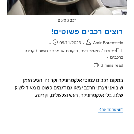
רכב נוסעים
צים רכבים פשוטים!
ר:
פורסם:
09/11/2023
Amir Borenst
וריה:
ביקורת
/
מאמר דעה, ביקורת או מכתב חשוב
/
קרינה
בים
3 mins r
אה:
ום רכבים עמוסי אלקטרוניקה וקרינה, הגיע הזמן
ואני ויצרני הרכב יציאו גם דגמים פשוטים מאוד לשוק
ו. בלי אלקטרוניקה, רעש וצלצולים, וקרינה.
רוצים
שך קריאה
רכבים
פשוטים!