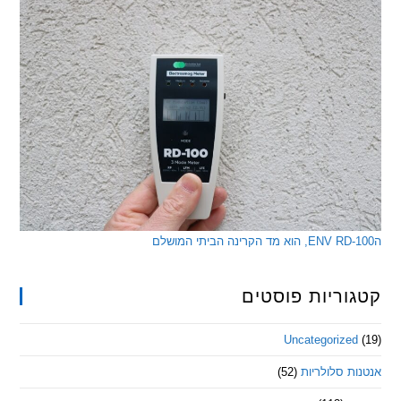
ריות פוסטים
Uncategorize
 סלולריות
(52)