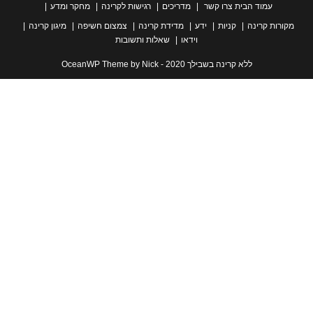
עמוד הבית
צרו קשר
מדריכים
רגישות לקרינה
מחקר ומדע
ת קרינה
קניות
ידע
מדידת קרינה
צמצום חשיפה
מיגון קרינה
וידאו
שאלות ותשובות
ללא קרינה בשבילך 2020 - OceanWP Theme by Nick