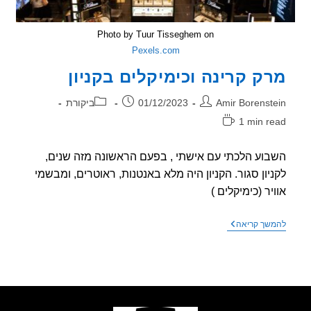
Photo by Tuur Tisseghem on
Pexels.com
ק קרינה וכימיקלים בקניון
ר:
פורסם:
קטגוריה:
Amir Borenst
01/12/2023
ביקורת
1 min r
אה:
וע הלכתי עם אישתי , בפעם הראשונה מזה שנים,
יון סגור. הקניון היה מלא באנטנות, ראוטרים, ומבשמי
יר (כימיקלים )
מרק
שך קריאה
קרינה
וכימיקלים
בקניון