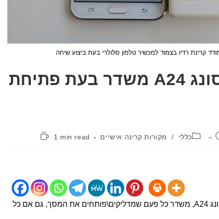
וידאו חדש – סמסונג A24 משדר בעת פתיחת
קטגוריה:
זמן
כללי
/
מקורות קרינה אישיים
1 min read
קריאה:
וידאו חדש (עריכה חדשה) – טלפון סמסונג A24, משדר כל פעם שמדליקים\פותחים את המסך, גם אם כל