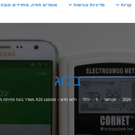
קניות
מדיניות ונגישות
אומרים תודה, מחזירים טובה :
בלוג
>
2024
>
פברואר
>
5
>
כללי
>
וידאו חדש – סמסונג A24 משדר בעת פתיחת מסך