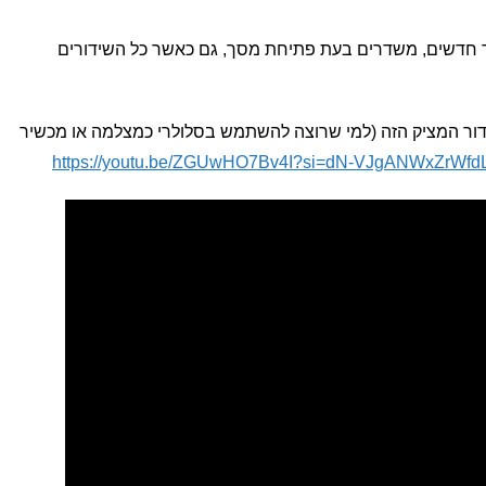
 חדשים, משדרים בעת פתיחת מסך, גם כאשר כל השידורים
ידור המציק הזה (למי שרוצה להשתמש בסלולרי כמצלמה או מכשיר
https://youtu.be/ZGUwHO7Bv4I?si=dN-VJgANWxZrWfd