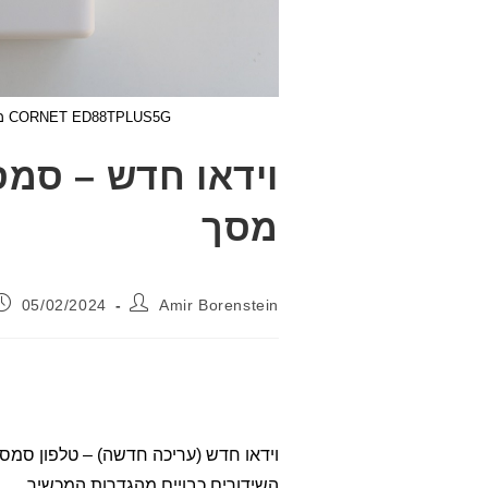
CORNET ED88TPLUS5G מודד קרינת רדיו בצמוד למכשיר טלפון סלולרי בעת ביצוע שיחה
מסך
מחבר:
פורסם:
05/02/2024
Amir Borenstein
השידורים כבויים מהגדרות המכשיר.