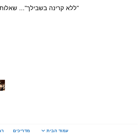
Ski
"ללא קרינה בשבילך"... שאלות, הדרכה ויעוץ בת
t
conten
עמוד הבית
מדריכים
רג