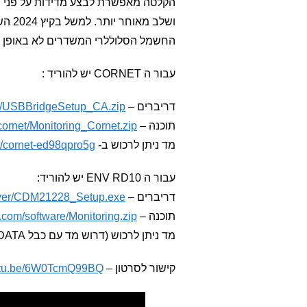
הקלטה מאפשרת לבצע מדידות על פני שע
ושלב
החשמל הסלוללרי המשדרים לא באופן ר
עבור ה CORNET יש להוריד :
דריברים –
et/USBBridgeSetup_CA.zip
תוכנה –
cornet/Monitoring_Cornet.zip
מד ניתן לרכוש ב-
t/cornet-ed98qpro5g/
עבור ה ENV RD10 יש להוריד:
דריברים –
river/CDM21228_Setup.exe
תוכנה –
.com/software/Monitoring.zip
מד ניתן לרכוש (דרוש מד עם כבל DATA) –
קישור לסרטון –
outu.be/6W0TcmQ99BQ