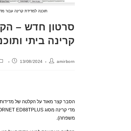
תוכנה למדידת קרינה עבור מד CORNET, בעת מדידה של קרינת רדיו ממונה חשמל סלולרי
סרטון חדש – הק
קרינה ביתי ותוכ
מחבר:
פורסם:
13/08/2024
amirborn
הסבר קצר מאוד על הקלטה של מדידות 
משפחה).