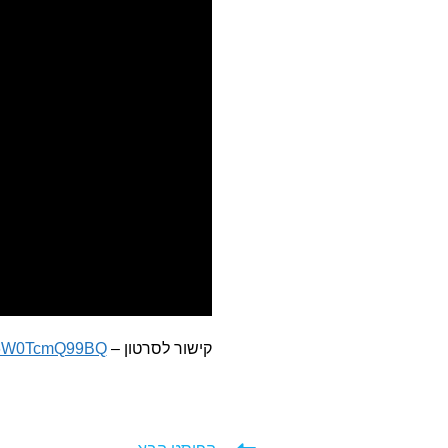
קישור לסרטון –
be/6W0TcmQ99BQ