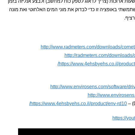
ות ארוכות (צריך לדאוג לספק כוח למחשב) ולבצע אנליזה בזמן
 מאוחר יותר. למשל בקיץ 2024 השתמשתי באופציה זו כדי לבדוק את מוני המים האלחוטי ואת מונה
ציף.
http://www.radmeters.com/downloads/corn
http://radmeters.com/downloads/
https://www.4ehsbyehs.co.il/produc
http://www.envirosens.com/software/d
http://www.envirosens
https://www.4ehsbyehs.co.il/product/env-rd10/
https://y