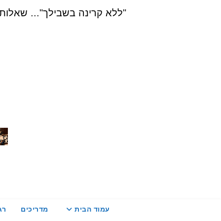
Ski
"ללא קרינה בשבילך"... שאלות, הדרכה ויעוץ בת
t
conten
עמוד הבית
מדריכים
רג