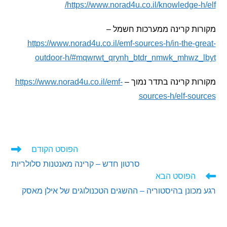
https://www.norad4u.co.il/knowledge-h
ות קרינה ממערכות חשמל –
https://www.norad4u.co.il/emf-sources-h/in-the-g
outdoor-h/#mqwrwt_qrynh_btdr_nmwk_mhwz_
ת קרינה בתדר נמוך –
https://www.norad4u.co.il/emf-
sources-h/elf-so
הפוסט הקודם
ים
סרטון חדש – קרינה מאנטנות סלולריות
ם
הפוסט הבא
כונן בהיסטוריה – ההשגים הטכנולוגים של אילן מאסק