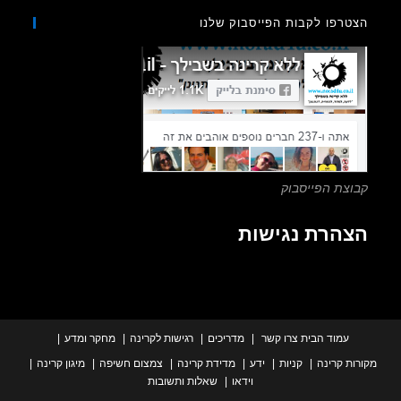
to
רפו לקבות הפייסבוק שלנו
close
the
search
panel.
צת הפייסבוק
הרת נגישות
עמוד הבית
צרו קשר
מדריכים
רגישות לקרינה
מחקר ומדע
ת קרינה
קניות
ידע
מדידת קרינה
צמצום חשיפה
מיגון קרינה
וידאו
שאלות ותשובות