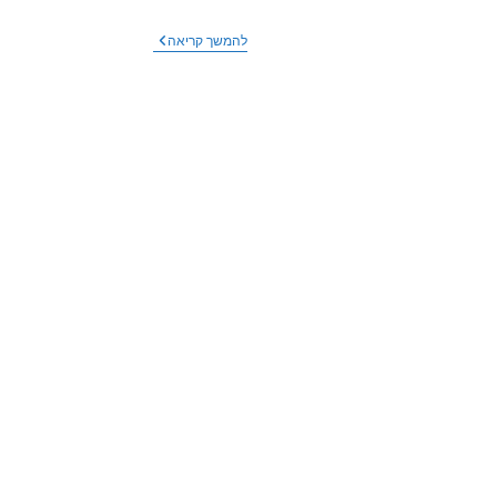
ימים
להמשך קריאה
של
כאבי
ראש
לילדה
בבית
הספר