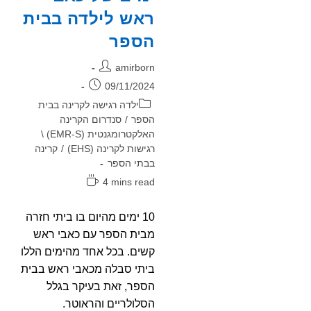
ראש לילדה בבית
הספר
מחבר:
amirborn
פורסם:
09/11/2024
קטגוריה:
ילדה רגישה לקרינה בבית
הספר
/
סנדרום הקרינה
האלקטרומגנטית (EMR-S) \
רגישות לקרינה (EHS)
/
קרינה
בבתי הספר
זמן
4 mins read
קריאה:
10 ימים מהיום בו ביתי חזרה
מבית הספר עם כאבי ראש
קשים. בכל אחד מהימים הללו
ביתי סבלה מכאבי ראש בבית
הספר, זאת בעיקר בגלל
הסלולריים והראוטר.