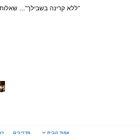
Ski
"ללא קרינה בשבילך"... שאלות, הדרכה ויעוץ בת
t
conten
עמוד הבית
מדריכים
רג