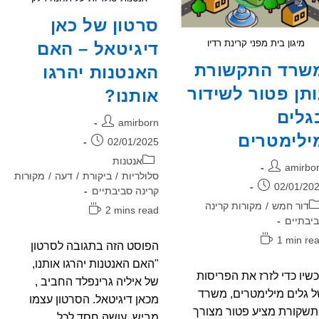
סרטון של כאן
מיגון בית מפני קרינת רדיו
דיגיטאל – האם
שרד התקשורת
האנטנות יהרגו
ותן פטור לשידור
אותנו?
גלים
מחבר:
amirborn
ילימטרים
פורסם:
02/01/2025
קטגוריה:
אנטנות
בר:
amirbo
סלולריות
/
ביקורת
/
דעה
/
מקורות
רסם:
02/01/20
קרינה סביבתיים
גוריה:
דור חמש
/
מקורות קרינה
זמן
2 mins read
יבתיים
קריאה:
ן
1 min re
הפוסט הזה בתגובה לסרטון
יאה:
"האם האנטנות יהרגו אותנו,
שיו כדי לזרז את הפריסות
של איליה גרינפלד החביב ,
 גלים מילימטרים, משרד
מכאן דיגיטאל. הסרטון עצמו
שקורת מציע פטור מצורך
מביש, עושה חסד לכל