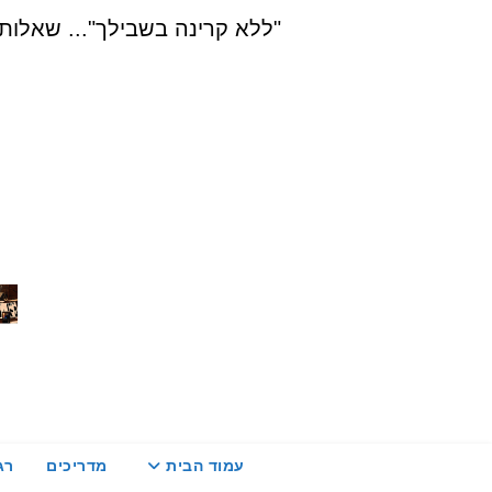
Ski
"ללא קרינה בשבילך"... שאלות, הדרכה ויעוץ בת
t
conten
עמוד הבית
מדריכים
רג