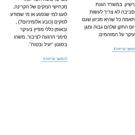
שיון. במשרד הגנת
מכחישי הנזקים של הקרינה,
ביבה לא צריך לעשות
לועג למי שנפגע או מי שמודע
אמה כל שהיא מכיוון שגם
לנזקים (כובע אלומיניום?) ,
ום התקן שלהם גבוה ומגן
ובאופן כללי מפיץ בעיקר
יקר על המזהמים.
סימני הרגעה לציבור, משהו
בסגנון "יעיל ובטוח".
משרד
משך קריאה
התקשורת
נותן
סרטון
להמשך קריאה
פטור
של
לשידור
כאן
בגלים
דיגיטאל
מילימטרים
–
האם
האנטנות
יהרגו
אותנו?