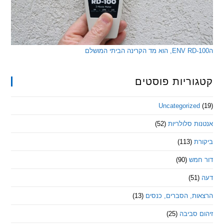
ריות פוסטים
Uncategorize
 סלולריות
(52)
ת
(113)
מש
(90)
ת, הסברים, כנסים
(13)
סביבה
(25)