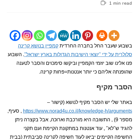
1 min
:
ע שעבר החל בחברה החרדית
קמפיין בנושא קרינה
ית על ידי "יוצאי הישיבות הגדולות בארץ ישראל"
. השבוע
לינו שוב יוזמי הקמפיין וביקשו סימכוים והסבר לטענה
תה אליהם כי יותר אנטנות=פחות קרינה.
ר מקיף
שלי יש הסבר מקיף לנושא (קישור –
https://www.norad4u.co.il/knowledge-h/argu
, סעיף,
מספר 9) , התשובה היא מורכבת וארוכה, אבל בקצרה ניתן
 ש"לא" , עוד אנטנות במתקונת הקיימת ועם תקני
ה הקיימים יביאו לעוד חשיפה לקרינה סביבתית (בבית