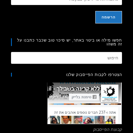
ו מילה או ביטוי באתר, יש סיכוי טוב שכבר כתבנו על
משהו
Press
Escape
to
רפו לקבות הפייסבוק שלנו
close
the
search
panel.
צת הפייסבוק