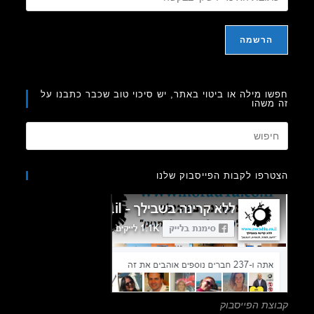
ו מילה או ביטוי באתר, יש סיכוי טוב שכבר כתבנו על
משהו
Press
Escape
to
רפו לקבות הפייסבוק שלנו
close
the
search
panel.
צת הפייסבוק