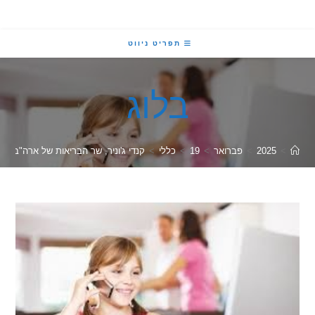
תפריט ניווט
בלוג
2025
>
פברואר
>
19
>
כללי
>
קנדי ג'וניר, שר הבריאות של ארה"ב – לבדוק את 