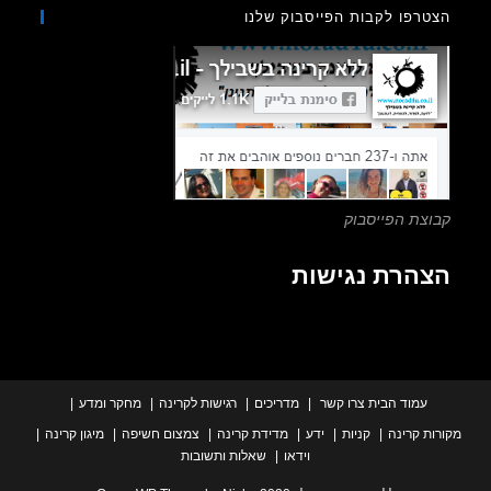
to
רפו לקבות הפייסבוק שלנו
close
the
search
panel.
צת הפייסבוק
הרת נגישות
עמוד הבית
צרו קשר
מדריכים
רגישות לקרינה
מחקר ומדע
ת קרינה
קניות
ידע
מדידת קרינה
צמצום חשיפה
מיגון קרינה
וידאו
שאלות ותשובות