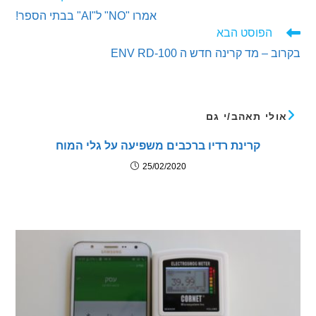
ים
אמרו "NO" ל"AI" בבתי הספר!
ם
הפוסט הבא
– מד קרינה חדש ה ENV RD-100
לי תאהב/י גם
קרינת רדיו ברכבים משפיעה על גלי המוח
25/02/2020