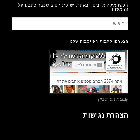
ו מילה או ביטוי באתר, יש סיכוי טוב שכבר כתבנו על
משהו
Press
Escape
to
רפו לקבות הפייסבוק שלנו
close
the
search
panel.
צת הפייסבוק
הרת נגישות