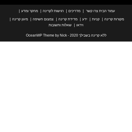
עמוד הבית
צרו קשר
מדריכים
רגישות לקרינה
מחקר ומדע
ת קרינה
קניות
ידע
מדידת קרינה
צמצום חשיפה
מיגון קרינה
וידאו
שאלות ותשובות
ללא קרינה בשבילך 2020 - OceanWP Theme by Nick