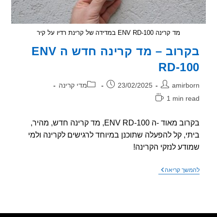
מד קרינה ENV RD-100 במדידה של קרינת רדיו על קיר
בקרוב – מד קרינה חדש ה ENV
RD-1
ר:
פורסם:
קטגוריה:
amirb
23/02/2025
מדי קרינה
1 min r
אה:
בקרוב מאוד -ה ENV RD-100, מד קרינה חדש, מהיר,
י, קל להפעלה שתוכנן במיוחד לרגישים לקרינה ולמי
דע לנזקי הקרינה!
בקרוב
שך קריאה
–
מד
קרינה
חדש
ה
ENV