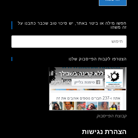
ו מילה או ביטוי באתר, יש סיכוי טוב שכבר כתבנו על
משהו
Press
Escape
to
רפו לקבות הפייסבוק שלנו
close
the
search
panel.
צת הפייסבוק
הרת נגישות