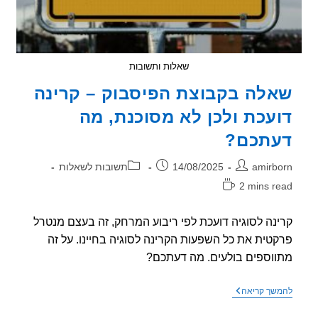
שאלות ותשובות
לה בקבוצת הפיסבוק – קרינה
עכת ולכן לא מסוכנת, מה
תכם?
ר:
פורסם:
קטגוריה:
amirb
14/08/2025
תשובות לשאלות
2 mins r
אה:
נה לסוגיה דועכת לפי ריבוע המרחק, זה בעצם מנטרל
טית את כל השפעות הקרינה לסוגיה בחיינו. על זה
וספים בולעים. מה דעתכם?
שאלה
שך קריאה
בקבוצת
הפיסבוק