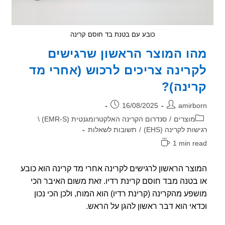
כובע עם בטנת בד חוסם קרינה
ו המוצר הראשון שרגישים
רינה צריכים לרכוש (אחרי מד
ינה)?
ר:
פורסם:
16/08/2025
amirb
וריה:
מוצרים
/
סנדרום הקרינה האלקטרומגנטית (EMR-S) \
ות לקרינה (EHS)
/
תשובות לשאלות
1 min r
אה:
צר הראשון לרגישים לקרינה אחרי מד קרינה הוא כובע
בטנה מבד חוסם קרינת רדיו. זאת משום האיבר הכי
פע מהקרינה (קרינת רדיו) הוא המוח, ולכן הכי נכון
אי הוא דבר ראשון להגן על הראש.