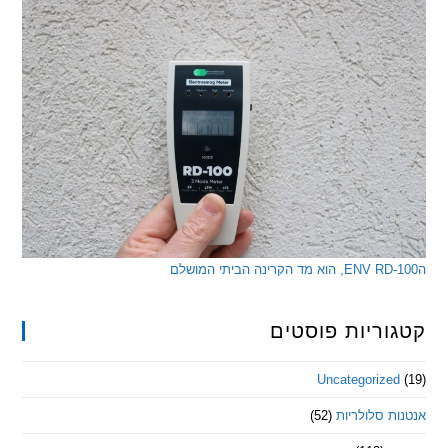
ריות פוסטים
Uncategorize
 סלולריות
(52)