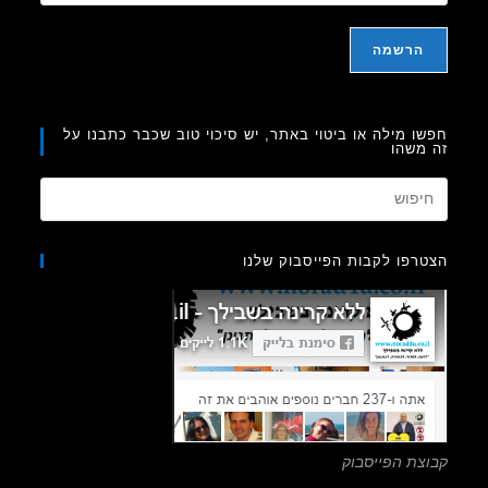
ו מילה או ביטוי באתר, יש סיכוי טוב שכבר כתבנו על
משהו
Press
Escape
to
רפו לקבות הפייסבוק שלנו
close
the
search
panel.
צת הפייסבוק