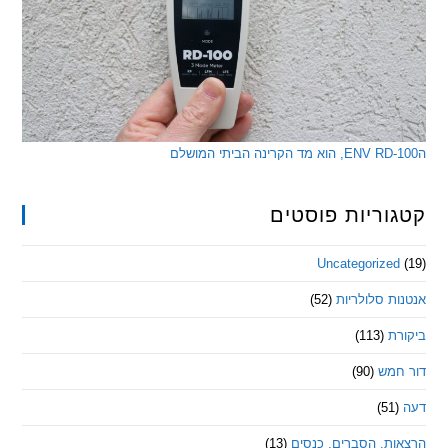
ריות פוסטים
Uncategorize
 סלולריות
(52)
ת
(113)
מש
(90)
ת, הסברים, כנסים
(13)