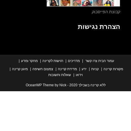
צת הפייסבוק
הרת נגישות
עמוד הבית
צרו קשר
מדריכים
רגישות לקרינה
מחקר ומדע
ת קרינה
קניות
ידע
מדידת קרינה
צמצום חשיפה
מיגון קרינה
וידאו
שאלות ותשובות
ללא קרינה בשבילך 2020 - OceanWP Theme by Nick