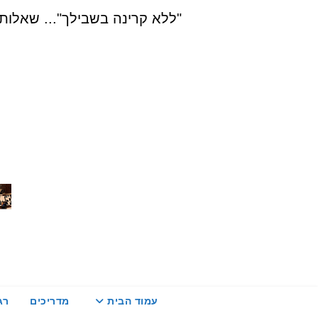
Ski
"ללא קרינה בשבילך"... שאלות, הדרכה ויעוץ בת
t
conten
עמוד הבית
מדריכים
רג