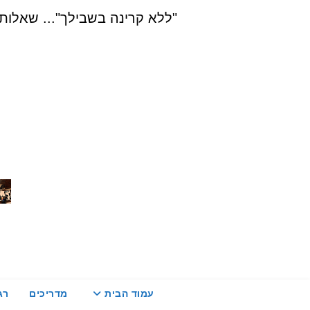
Ski
"ללא קרינה בשבילך"... שאלות, הדרכה ויעוץ בת
t
conten
עמוד הבית
מדריכים
רג