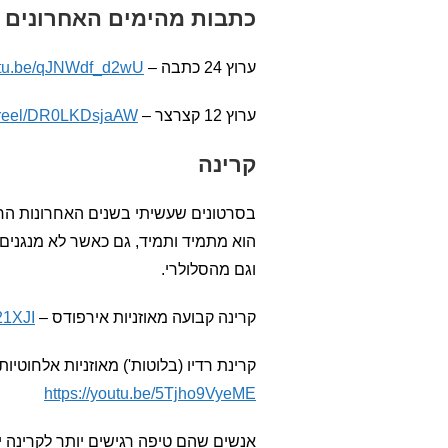
כתבות מהימים האחרונים
ערוץ 24 כתבה –
outu.be/qJNWdf_d2wU
ערוץ 12 קצרצר –
/reel/DR0LKDsjaAW/
קרינה
בסרטונים שעשיתי בשנים האחרונות הרא
הוא מתמיד ותמיד, גם כאשר לא מנגנים 
וגם מהסלולרי.
קרינה קבועה מאוזניות אירפודס –
21XJI
קרינת רדיו (בלוטות') מאוזניות אלחוטיות אפל אירפוד-פ
https://youtu.be/5Tjho9VyeME
אנשים שהם טיפה רגישים יותר לקרינה י